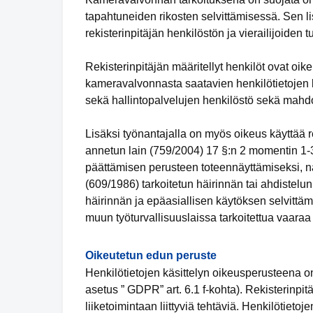
tapahtuneiden rikosten selvittämisessä. Sen li
rekisterinpitäjän henkilöstön ja vierailijoiden tu
Rekisterinpitäjän määritellyt henkilöt ovat oi
kameravalvonnasta saatavien henkilötietojen k
sekä hallintopalvelujen henkilöstö sekä mahdoll
Lisäksi työnantajalla on myös oikeus käyttää r
annetun lain (759/2004) 17 §:n 2 momentin 1-3
päättämisen perusteen toteennäyttämiseksi, na
(609/1986) tarkoitetun häirinnän tai ahdistelun
häirinnän ja epäasiallisen käytöksen selvittäm
muun työturvallisuuslaissa tarkoitettua vaaraa
Oikeutetun edun peruste
Henkilötietojen käsittelyn oikeusperusteena on 
asetus ” GDPR” art. 6.1 f-kohta). Rekisterinpit
liiketoimintaan liittyviä tehtäviä. Henkilötieto