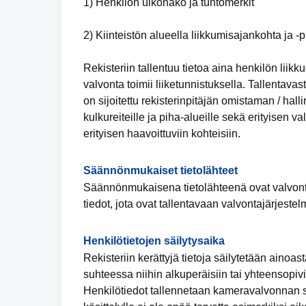
1) Henkilön ulkonäkö ja tuntomerkit
2) Kiinteistön alueella liikkumisajankohta ja -
Rekisteriin tallentuu tietoa aina henkilön lii
valvonta toimii liiketunnistuksella. Tallentav
on sijoitettu rekisterinpitäjän omistaman / halli
kulkureiteille ja piha-alueille sekä erityisen va
erityisen haavoittuviin kohteisiin.
Säännönmukaiset tietolähteet
Säännönmukaisena tietolähteenä ovat valvontak
tiedot, jota ovat tallentavaan valvontajärjest
Henkilötietojen säilytysaika
Rekisteriin kerättyjä tietoja säilytetään ainoas
suhteessa niihin alkuperäisiin tai yhteensopivii
Henkilötiedot tallennetaan kameravalvonnan 