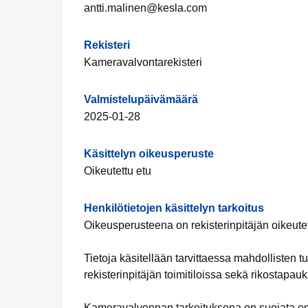
antti.malinen@kesla.com
Rekisteri
Kameravalvontarekisteri
Valmistelupäivämäärä
2025-01-28
Käsittelyn oikeusperuste
Oikeutettu etu
Henkilötietojen käsittelyn tarkoitus
Oikeusperusteena on rekisterinpitäjän oikeutet
Tietoja käsitellään tarvittaessa mahdollisten
rekisterinpitäjän toimitiloissa sekä rikostapau
Kameravalvonnan tarkoituksena on suojata omai