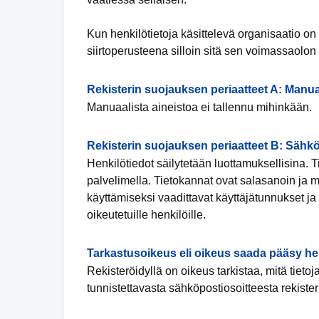
Kun henkilötietoja käsittelevä organisaatio 
siirtoperusteena silloin sitä sen voimassaolon
Rekisterin suojauksen periaatteet A: Manua
Manuaalista aineistoa ei tallennu mihinkään.
Rekisterin suojauksen periaatteet B: Sähkö
Henkilötiedot säilytetään luottamuksellisina. Ti
palvelimella. Tietokannat ovat salasanoin ja mui
käyttämiseksi vaadittavat käyttäjätunnukset j
oikeutetuille henkilöille.
Tarkastusoikeus eli oikeus saada pääsy hen
Rekisteröidyllä on oikeus tarkistaa, mitä tieto
tunnistettavasta sähköpostiosoitteesta rekiste