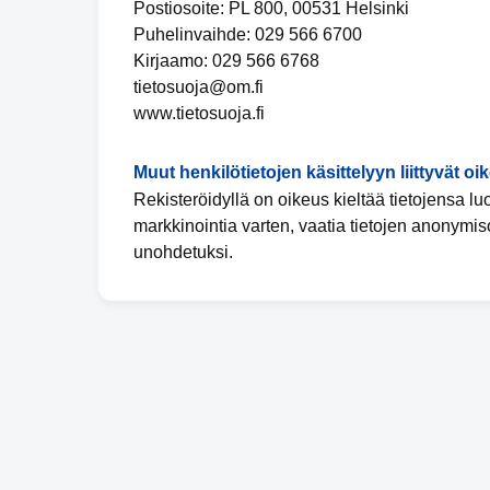
Postiosoite: PL 800, 00531 Helsinki
Puhelinvaihde: 029 566 6700
Kirjaamo: 029 566 6768
tietosuoja@om.fi
www.tietosuoja.fi
Muut henkilötietojen käsittelyyn liittyvät oi
Rekisteröidyllä on oikeus kieltää tietojensa l
markkinointia varten, vaatia tietojen anonymis
unohdetuksi.