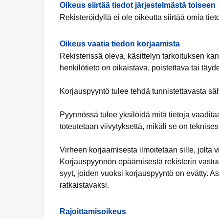
Oikeus siirtää tiedot järjestelmästä toiseen
Rekisteröidyllä ei ole oikeutta siirtää omia tiet
Oikeus vaatia tiedon korjaamista
Rekisterissä oleva, käsittelyn tarkoituksen kan
henkilötieto on oikaistava, poistettava tai täy
Korjauspyyntö tulee tehdä tunnistettavasta säh
Pyynnössä tulee yksilöidä mitä tietoja vaadita
toteutetaan viivytyksettä, mikäli se on teknises
Virheen korjaamisesta ilmoitetaan sille, jolta vi
Korjauspyynnön epäämisestä rekisterin vastuuh
syyt, joiden vuoksi korjauspyyntö on evätty. 
ratkaistavaksi.
Rajoittamisoikeus