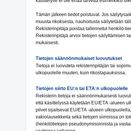
käsittelylle ei ole enää tarvetta esimerkiksi o
Tämän jälkeen tiedot poistuvat. Jos säilytysai
muusta rikoksesta, nauhoitusta säilytetään tält
Rekisterinpitäjä poistaa tallennetut henkilö-tied
Rekisterinpitäjä arvioi tietojen säilyttämisen 
mukaisesti.
Tietojen säännönmukaiset luovutukset
Tietoja ei luovuteta rekisterinpitäjän tai sopi
ulkopuolelle muuten, kuin rikostapauksissa.
Tietojen siirto EU:n tai ETA:n ulkopuolelle
Rekisterin tietoja ei säännönmukaisesti luovut
että käsittelyssä käytetään EU/ETA -alueen ulko
pilvet sijaitsevat EU/ETA -alueen ulkopuolella,
vakiolausekkeita sekä tietojen siirroissa on tot
(henkilötietojen pseudonymisoinnista ja vastaa
vaatiessa sellaisen.