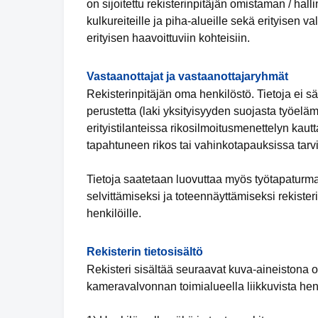
on sijoitettu rekisterinpitäjän omistaman / halli
kulkureiteille ja piha-alueille sekä erityisen va
erityisen haavoittuviin kohteisiin.
Vastaanottajat ja vastaanottajaryhmät
Rekisterinpitäjän oma henkilöstö. Tietoja ei 
perustetta (laki yksityisyyden suojasta työelä
erityistilanteissa rikosilmoitusmenettelyn kaut
tapahtuneen rikos tai vahinkotapauksissa tarvi
Tietoja saatetaan luovuttaa myös työtapaturma
selvittämiseksi ja toteennäyttämiseksi rekiste
henkilöille.
Rekisterin tietosisältö
Rekisteri sisältää seuraavat kuva-aineistona ole
kameravalvonnan toimialueella liikkuvista henk