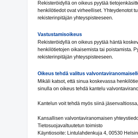
Rekisteröidyllä on oikeus pyytää tietojenkäsitte
henkilötiedot ovat virheelliset. Yhteydenotot t
rekisterinpitäjän yhteyspisteeseen.
Vastustamisoikeus
Rekisteröidyllä on oikeus pyytää häntä koskevi
henkilötietojen oikaisemista tai poistamista. 
rekisterinpitäjän yhteyspisteeseen.
Oikeus tehdä valitus valvontaviranomaisell
Mikäli katsot, että sinua koskevassa henkilötiet
sinulla on oikeus tehdä kantelu valvontaviran
Kantelun voit tehdä myös siinä jäsenvaltiossa,
Kansallisen valvontaviranomaisen yhteystiedo
Tietosuojavaltuutetun toimisto
Käyntiosoite: Lintulahdenkuja 4, 00530 Helsin