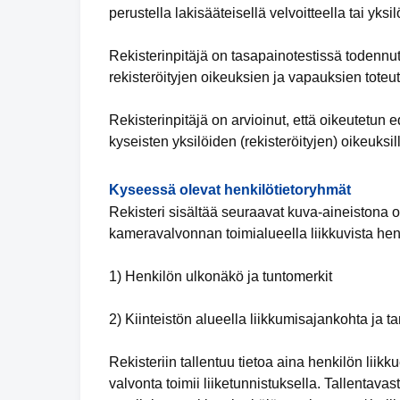
perustella lakisääteisellä velvoitteella tai yk
Rekisterinpitäjä on tasapainotestissä todennu
rekisteröityjen oikeuksien ja vapauksien toteu
Rekisterinpitäjä on arvioinut, että oikeutetu
kyseisten yksilöiden (rekisteröityjen) oikeuksil
Kyseessä olevat henkilötietoryhmät
Rekisteri sisältää seuraavat kuva-aineistona ole
kameravalvonnan toimialueella liikkuvista henk
1) Henkilön ulkonäkö ja tuntomerkit
2) Kiinteistön alueella liikkumisajankohta ja t
Rekisteriin tallentuu tietoa aina henkilön lii
valvonta toimii liiketunnistuksella. Tallentav