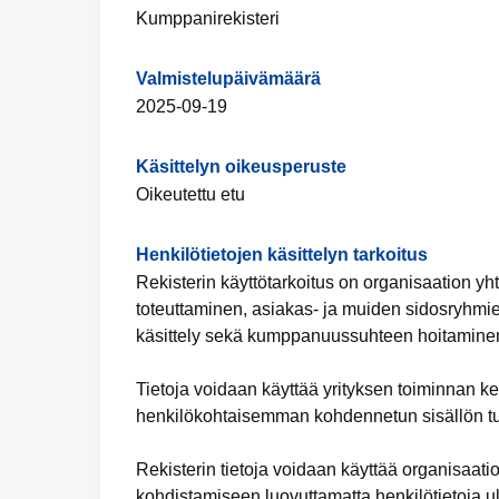
Kumppanirekisteri
Valmistelupäivämäärä
2025-09-19
Käsittelyn oikeusperuste
Oikeutettu etu
Henkilötietojen käsittelyn tarkoitus
Rekisterin käyttötarkoitus on organisaation yht
toteuttaminen, asiakas- ja muiden sidosryhmien
käsittely sekä kumppanuussuhteen hoitamine
Tietoja voidaan käyttää yrityksen toiminnan kehi
henkilökohtaisemman kohdennetun sisällön t
Rekisterin tietoja voidaan käyttää organisaat
kohdistamiseen luovuttamatta henkilötietoja ul