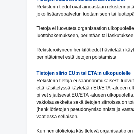
Rekisterin tiedot ovat ainoastaan rekisterinpit
joko lisäarvopalvelun tuottamiseen tai luottop
Tietoja ei luovuteta organisaation ulkopuolell
luottohakemukseen, perintään tai laskutukseen
Rekisteröityneen henkilötiedot hävitetään käyt
perintätoimet estä tietojen poistamista.
Tietojen siirto EU:n tai ETA:n ulkopuolelle
Rekisterin tietoja ei säännönmukaisesti luovut
että käsittelyssä käytetään EU/ETA -alueen ulko
pilvet sijaitsevat EU/ETA -alueen ulkopuolella,
vakiolausekkeita sekä tietojen siirroissa on tot
(henkilötietojen pseudonymisoinnista ja vastaa
vaatiessa sellaisen.
Kun henkilötietoja käsittelevä organisaatio 