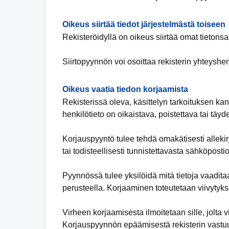
Oikeus siirtää tiedot järjestelmästä toiseen
Rekisteröidyllä on oikeus siirtää omat tietonsa
Siirtopyynnön voi osoittaa rekisterin yhteyshen
Oikeus vaatia tiedon korjaamista
Rekisterissä oleva, käsittelyn tarkoituksen kan
henkilötieto on oikaistava, poistettava tai täy
Korjauspyyntö tulee tehdä omakätisesti allekirj
tai todisteellisesti tunnistettavasta sähköpostio
Pyynnössä tulee yksilöidä mitä tietoja vaaditaa
perusteella. Korjaaminen toteutetaan viivytyks
Virheen korjaamisesta ilmoitetaan sille, jolta vi
Korjauspyynnön epäämisestä rekisterin vastuuh