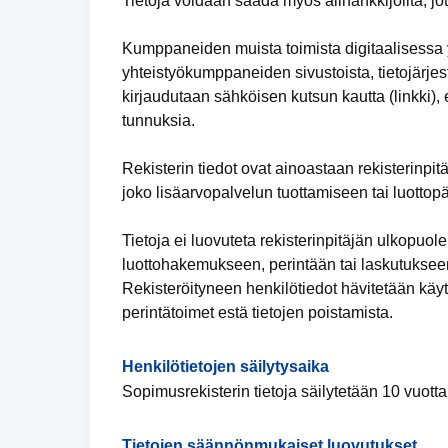
Tietoja voidaan saada myös alihankkijoilta, jot
Kumppaneiden muista toimista digitaalisessa 
yhteistyökumppaneiden sivustoista, tietojärjeste
kirjaudutaan sähköisen kutsun kautta (linkki), 
tunnuksia.
Rekisterin tiedot ovat ainoastaan rekisterinpit
joko lisäarvopalvelun tuottamiseen tai luottop
Tietoja ei luovuteta rekisterinpitäjän ulkopuol
luottohakemukseen, perintään tai laskutukseen
Rekisteröityneen henkilötiedot hävitetään käyt
perintätoimet estä tietojen poistamista.
Henkilötietojen säilytysaika
Sopimusrekisterin tietoja säilytetään 10 vuot
Tietojen säännönmukaiset luovutukset