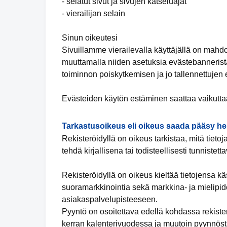
- selatut sivut ja sivujen katseluajat
- vierailijan selain
Sinun oikeutesi
Sivuillamme vierailevalla käyttäjällä on mahd
muuttamalla niiden asetuksia evästebannerista
toiminnon poiskytkemisen ja jo tallennettujen
Evästeiden käytön estäminen saattaa vaikuttaa
Tarkastusoikeus eli oikeus saada pääsy hen
Rekisteröidyllä on oikeus tarkistaa, mitä tieto
tehdä kirjallisena tai todisteellisesti tunnistet
Rekisteröidyllä on oikeus kieltää tietojensa k
suoramarkkinointia sekä markkina- ja mielipid
asiakaspalvelupisteeseen.
Pyyntö on osoitettava edellä kohdassa rekiste
kerran kalenterivuodessa ja muutoin pyynnöst