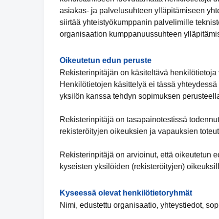
asiakas- ja palvelusuhteen ylläpitämiseen yhte
siirtää yhteistyökumppanin palvelimille teknis
organisaation kumppanuussuhteen ylläpitämise
Oikeutetun edun peruste
Rekisterinpitäjän on käsiteltävä henkilötietoja 
Henkilötietojen käsittelyä ei tässä yhteydessä v
yksilön kanssa tehdyn sopimuksen perusteell
Rekisterinpitäjä on tasapainotestissä todennu
rekisteröityjen oikeuksien ja vapauksien toteu
Rekisterinpitäjä on arvioinut, että oikeutetu
kyseisten yksilöiden (rekisteröityjen) oikeuksil
Kyseessä olevat henkilötietoryhmät
Nimi, edustettu organisaatio, yhteystiedot, so