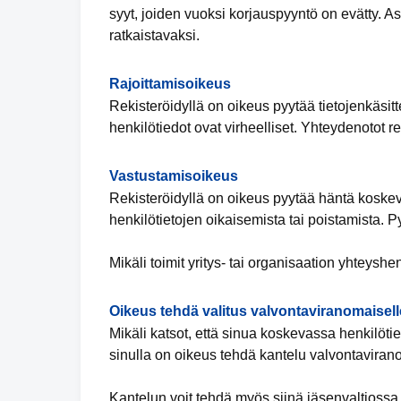
syyt, joiden vuoksi korjauspyyntö on evätty. 
ratkaistavaksi.
Rajoittamisoikeus
Rekisteröidyllä on oikeus pyytää tietojenkäsitte
henkilötiedot ovat virheelliset. Yhteydenotot re
Vastustamisoikeus
Rekisteröidyllä on oikeus pyytää häntä koskevi
henkilötietojen oikaisemista tai poistamista. P
Mikäli toimit yritys- tai organisaation yhteyshe
Oikeus tehdä valitus valvontaviranomaisell
Mikäli katsot, että sinua koskevassa henkilötiet
sinulla on oikeus tehdä kantelu valvontaviran
Kantelun voit tehdä myös siinä jäsenvaltiossa,