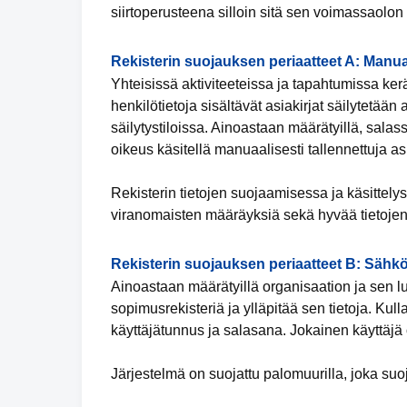
siirtoperusteena silloin sitä sen voimassaolon
Rekisterin suojauksen periaatteet A: Manua
Yhteisissä aktiviteeteissa ja tapahtumissa kerä
henkilötietoja sisältävät asiakirjat säilytetään 
säilytystiloissa. Ainoastaan määrätyillä, salass
oikeus käsitellä manuaalisesti tallennettuja as
Rekisterin tietojen suojaamisessa ja käsittely
viranomaisten määräyksiä sekä hyvää tietojen
Rekisterin suojauksen periaatteet B: Sähkö
Ainoastaan määrätyillä organisaation ja sen lu
sopimusrekisteriä ja ylläpitää sen tietoja. Kul
käyttäjätunnus ja salasana. Jokainen käyttäjä 
Järjestelmä on suojattu palomuurilla, joka suo