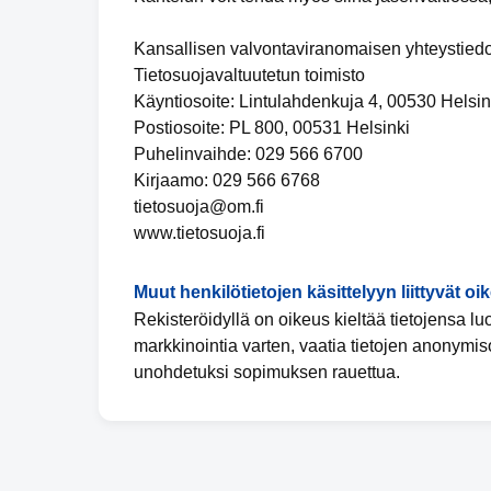
Kansallisen valvontaviranomaisen yhteystiedo
Tietosuojavaltuutetun toimisto
Käyntiosoite: Lintulahdenkuja 4, 00530 Helsin
Postiosoite: PL 800, 00531 Helsinki
Puhelinvaihde: 029 566 6700
Kirjaamo: 029 566 6768
tietosuoja@om.fi
www.tietosuoja.fi
Muut henkilötietojen käsittelyyn liittyvät oi
Rekisteröidyllä on oikeus kieltää tietojensa l
markkinointia varten, vaatia tietojen anonymis
unohdetuksi sopimuksen rauettua.