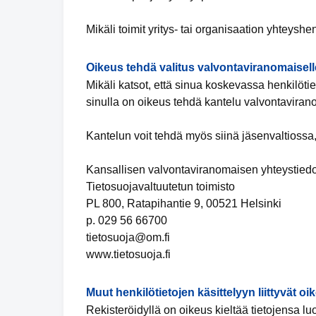
Mikäli toimit yritys- tai organisaation yhteyshe
Oikeus tehdä valitus valvontaviranomaisell
Mikäli katsot, että sinua koskevassa henkilötiet
sinulla on oikeus tehdä kantelu valvontaviran
Kantelun voit tehdä myös siinä jäsenvaltiossa,
Kansallisen valvontaviranomaisen yhteystiedo
Tietosuojavaltuutetun toimisto
PL 800, Ratapihantie 9, 00521 Helsinki
p. 029 56 66700
tietosuoja@om.fi
www.tietosuoja.fi
Muut henkilötietojen käsittelyyn liittyvät oi
Rekisteröidyllä on oikeus kieltää tietojensa l