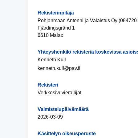
Rekisterinpitäjä
Pohjanmaan Antenni ja Valaistus Oy (084720
Fjärdingsgränd 1
6610 Malax
Yhteyshenkilö rekisteriä koskevissa asiois
Kenneth Kull
kenneth.kull@pav.fi
Rekisteri
Verkkosivuvierailijat
Valmistelupäivämäärä
2026-03-09
Käsittelyn oikeusperuste