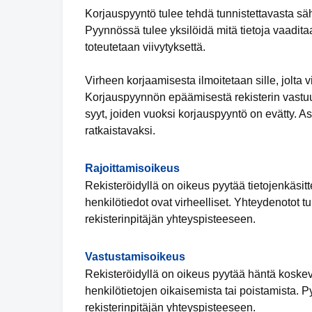
Korjauspyyntö tulee tehdä tunnistettavasta säh
Pyynnössä tulee yksilöidä mitä tietoja vaadita
toteutetaan viivytyksettä.
Virheen korjaamisesta ilmoitetaan sille, jolta vi
Korjauspyynnön epäämisestä rekisterin vastuuh
syyt, joiden vuoksi korjauspyyntö on evätty. 
ratkaistavaksi.
Rajoittamisoikeus
Rekisteröidyllä on oikeus pyytää tietojenkäsitte
henkilötiedot ovat virheelliset. Yhteydenotot t
rekisterinpitäjän yhteyspisteeseen.
Vastustamisoikeus
Rekisteröidyllä on oikeus pyytää häntä koskevi
henkilötietojen oikaisemista tai poistamista. 
rekisterinpitäjän yhteyspisteeseen.