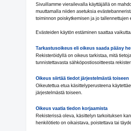
Sivuillamme vierailevalla käyttäjällä on mahd
muuttamalla niiden asetuksia evästebannerista
toiminnon poiskytkemisen ja jo tallennettujen
Evästeiden käytön estäminen saattaa vaikuttaa
Tarkastusoikeus eli oikeus saada pääsy hen
Rekisteröidyllä on oikeus tarkistaa, mitä tieto
tunnistettavasta sähköpostiosoitteesta rekiste
Oikeus siirtää tiedot järjestelmästä toiseen
Oikeutettua etua käsittelyperusteena käytettäess
järjestelmästä toiseen.
Oikeus vaatia tiedon korjaamista
Rekisterissä oleva, käsittelyn tarkoituksen kan
henkilötieto on oikaistava, poistettava tai täy