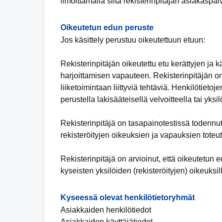
ilmoittamalla siitä rekisterinpitäjän asiakaspal
Oikeutetun edun peruste
Jos käsittely perustuu oikeutettuun etuun:
Rekisterinpitäjän oikeutettu etu kerättyjen ja 
harjoittamisen vapauteen. Rekisterinpitäjän on
liiketoimintaan liittyviä tehtäviä. Henkilötieto
perustella lakisääteisellä velvoitteella tai yk
Rekisterinpitäjä on tasapainotestissä todennu
rekisteröityjen oikeuksien ja vapauksien toteu
Rekisterinpitäjä on arvioinut, että oikeutetu
kyseisten yksilöiden (rekisteröityjen) oikeuksil
Kyseessä olevat henkilötietoryhmät
Asiakkaiden henkilötiedot
Asiakkaiden käyttäjätiedot