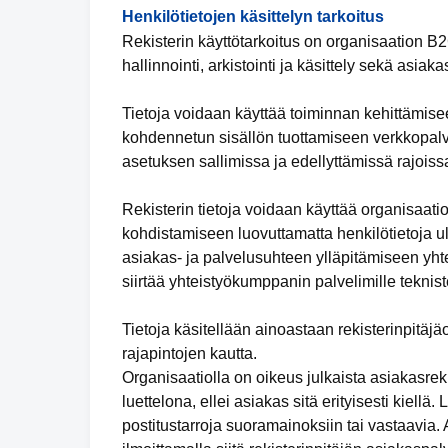
Henkilötietojen käsittelyn tarkoitus
Rekisterin käyttötarkoitus on organisaation B2
hallinnointi, arkistointi ja käsittely sekä asia
Tietoja voidaan käyttää toiminnan kehittämisee
kohdennetun sisällön tuottamiseen verkkopalve
asetuksen sallimissa ja edellyttämissä rajoiss
Rekisterin tietoja voidaan käyttää organisaat
kohdistamiseen luovuttamatta henkilötietoja ul
asiakas- ja palvelusuhteen ylläpitämiseen yhte
siirtää yhteistyökumppanin palvelimille teknis
Tietoja käsitellään ainoastaan rekisterinpitäj
rajapintojen kautta.
Organisaatiolla on oikeus julkaista asiakasrekis
luettelona, ellei asiakas sitä erityisesti kiellä
postitustarroja suoramainoksiin tai vastaavia.