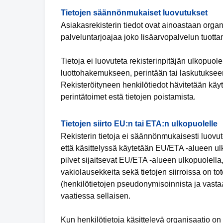
Tietojen säännönmukaiset luovutukset
Asiakasrekisterin tiedot ovat ainoastaan organ
palveluntarjoajaa joko lisäarvopalvelun tuotta
Tietoja ei luovuteta rekisterinpitäjän ulkopuol
luottohakemukseen, perintään tai laskutukseen
Rekisteröityneen henkilötiedot hävitetään käyt
perintätoimet estä tietojen poistamista.
Tietojen siirto EU:n tai ETA:n ulkopuolelle
Rekisterin tietoja ei säännönmukaisesti luovut
että käsittelyssä käytetään EU/ETA -alueen ulko
pilvet sijaitsevat EU/ETA -alueen ulkopuolella,
vakiolausekkeita sekä tietojen siirroissa on tot
(henkilötietojen pseudonymisoinnista ja vastaa
vaatiessa sellaisen.
Kun henkilötietoja käsittelevä organisaatio 