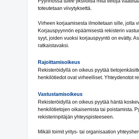
Pyynnössä tulee yksilöidä mitä tietoja vaadita
toteutetaan viivytyksettä.
Virheen korjaamisesta ilmoitetaan sille, jolta vi
Korjauspyynnön epäämisestä rekisterin vastuuh
syyt, joiden vuoksi korjauspyyntö on evätty. 
ratkaistavaksi.
Rajoittamisoikeus
Rekisteröidyllä on oikeus pyytää tietojenkäsitte
henkilötiedot ovat virheelliset. Yhteydenotot re
Vastustamisoikeus
Rekisteröidyllä on oikeus pyytää häntä koskevi
henkilötietojen oikaisemista tai poistamista. 
rekisterinpitäjän yhteyspisteeseen.
Mikäli toimit yritys- tai organisaation yhteyshe