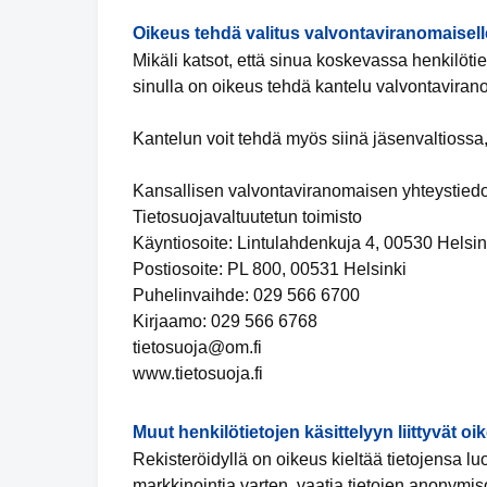
Oikeus tehdä valitus valvontaviranomaisell
Mikäli katsot, että sinua koskevassa henkilötiet
sinulla on oikeus tehdä kantelu valvontaviran
Kantelun voit tehdä myös siinä jäsenvaltiossa,
Kansallisen valvontaviranomaisen yhteystiedo
Tietosuojavaltuutetun toimisto
Käyntiosoite: Lintulahdenkuja 4, 00530 Helsin
Postiosoite: PL 800, 00531 Helsinki
Puhelinvaihde: 029 566 6700
Kirjaamo: 029 566 6768
tietosuoja@om.fi
www.tietosuoja.fi
Muut henkilötietojen käsittelyyn liittyvät oi
Rekisteröidyllä on oikeus kieltää tietojensa l
markkinointia varten, vaatia tietojen anonymis