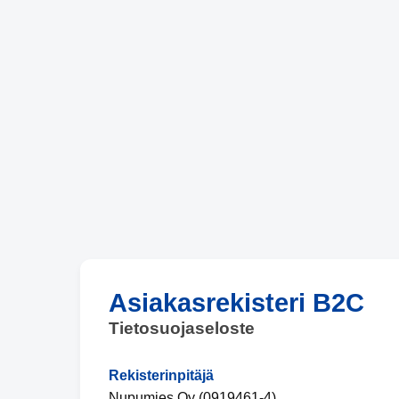
Asiakasrekisteri B2C
Tietosuojaseloste
Rekisterinpitäjä
Nupumies Oy (0919461-4)