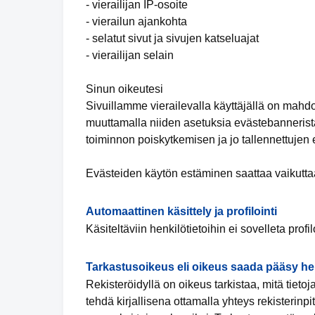
- vierailijan IP-osoite
- vierailun ajankohta
- selatut sivut ja sivujen katseluajat
- vierailijan selain
Sinun oikeutesi
Sivuillamme vierailevalla käyttäjällä on mahd
muuttamalla niiden asetuksia evästebannerista
toiminnon poiskytkemisen ja jo tallennettujen
Evästeiden käytön estäminen saattaa vaikuttaa
Automaattinen käsittely ja profilointi
Käsiteltäviin henkilötietoihin ei sovelleta profil
Tarkastusoikeus eli oikeus saada pääsy hen
Rekisteröidyllä on oikeus tarkistaa, mitä tieto
tehdä kirjallisena ottamalla yhteys rekisterinp