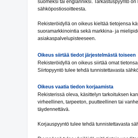
suomeksi tai englanniksi. Tarkastuspyyntö on lä
sähköpostiosoitteesta.
Rekisteröidyllä on oikeus kieltää tietojensa k
suoramarkkinointia sekä markkina- ja mielipide
asiakaspalvelupisteeseen.
Oikeus siirtää tiedot järjestelmästä toiseen
Rekisteröidyllä on oikeus siirtää omat tietonsa
Siirtopyyntö tulee tehdä tunnistettavasta sähk
Oikeus vaatia tiedon korjaamista
Rekisterissä oleva, käsittelyn tarkoituksen ka
virheellinen, tarpeeton, puutteellinen tai vanhe
täydennettävä.
Korjauspyyntö tulee tehdä tunnistettavasta säh