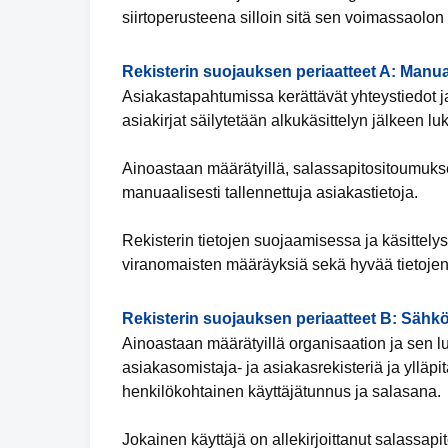
siirtoperusteena silloin sitä sen voimassaolon
Rekisterin suojauksen periaatteet A: Manua
Asiakastapahtumissa kerättävät yhteystiedot ja
asiakirjat säilytetään alkukäsittelyn jälkeen luk
Ainoastaan määrätyillä, salassapitositoumuksen 
manuaalisesti tallennettuja asiakastietoja.
Rekisterin tietojen suojaamisessa ja käsittely
viranomaisten määräyksiä sekä hyvää tietojen
Rekisterin suojauksen periaatteet B: Sähkö
Ainoastaan määrätyillä organisaation ja sen lu
asiakasomistaja- ja asiakasrekisteriä ja ylläpit
henkilökohtainen käyttäjätunnus ja salasana.
Jokainen käyttäjä on allekirjoittanut salassap