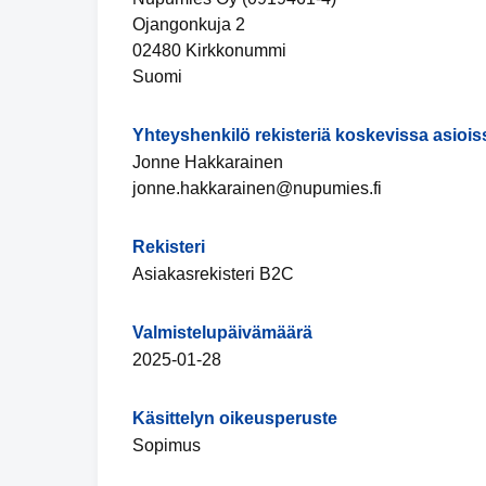
Ojangonkuja 2
02480 Kirkkonummi
Suomi
Yhteyshenkilö rekisteriä koskevissa asiois
Jonne Hakkarainen
jonne.hakkarainen@nupumies.fi
Rekisteri
Asiakasrekisteri B2C
Valmistelupäivämäärä
2025-01-28
Käsittelyn oikeusperuste
Sopimus