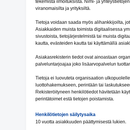
tekemistä ilmoituksista. Nimi- ja yhteystietoje
viranomaisilta ja yrityksiltä.
Tietoja voidaan saada myös alihankkijoilta, jot
Asiakkaiden muista toimista digitaalisessa y
sivustoista, tietojärjestelmistä tai muista digit
kautta, evästeiden kautta tai käyttämällä asiak
Asiakasrekisterin tiedot ovat ainoastaan organ
palveluntarjoajaa joko lisäarvopalvelun tuotta
Tietoja ei luovuteta organisaation ulkopuolell
luottohakemukseen, perintään tai laskutukseen
Rekisteröityneen henkilötiedot hävitetään käyt
perintätoimet estä tietojen poistamista.
Henkilötietojen säilytysaika
10 vuotta asiakkuuden päättymisestä lukien.