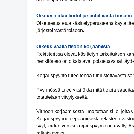
Oikeus siirtää tiedot järjestelmästä toiseen
Oikeutettua etua käsittelyperusteena käytettäess
järjestelmästä toiseen.
Oikeus vaatia tiedon korjaamista
Rekisterissä oleva, käsittelyn tarkoituksen kan
henkilötieto on oikaistava, poistettava tai täy
Korjauspyyntö tulee tehdä tunnistettavasta säh
Pyynnössä tulee yksilöidä mitä tietoja vaadita
toteutetaan viivytyksettä.
Virheen korjaamisesta ilmoitetaan sille, jolta vi
Korjauspyynnön epäämisestä rekisterin vastuuh
syyt, joiden vuoksi korjauspyyntö on evätty. 
ratkaistavaksi.