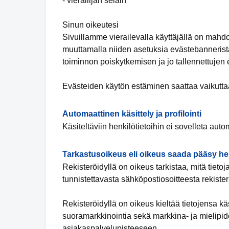
- vierailijan selain
Sinun oikeutesi
Sivuillamme vierailevalla käyttäjällä on mahd
muuttamalla niiden asetuksia evästebannerista
toiminnon poiskytkemisen ja jo tallennettujen
Evästeiden käytön estäminen saattaa vaikuttaa
Automaattinen käsittely ja profilointi
Käsiteltäviin henkilötietoihin ei sovelleta automa
Tarkastusoikeus eli oikeus saada pääsy hen
Rekisteröidyllä on oikeus tarkistaa, mitä tieto
tunnistettavasta sähköpostiosoitteesta rekiste
Rekisteröidyllä on oikeus kieltää tietojensa k
suoramarkkinointia sekä markkina- ja mielipide
asiakaspalvelupisteeseen.