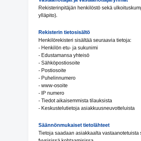
Rekisterinpitäjän henkilöstö sekä ulkoituskumpp
ylläpito).
Rekisterin tietosisältö
Henkilörekisteri sisältää seuraavia tietoja:
- Henkilön etu- ja sukunimi
- Edustamansa yhteisö
- Sähköpostiosoite
- Postiosoite
- Puhelinnumero
- www-osoite
- IP numero
- Tiedot aikaisemmista tilauksista
- Keskustelutietoja asiakkuusneuvotteluista
Säännönmukaiset tietolähteet
Tietoja saadaan asiakkaalta vastaanotetuista s
fyysisissä kohtaamisissa.