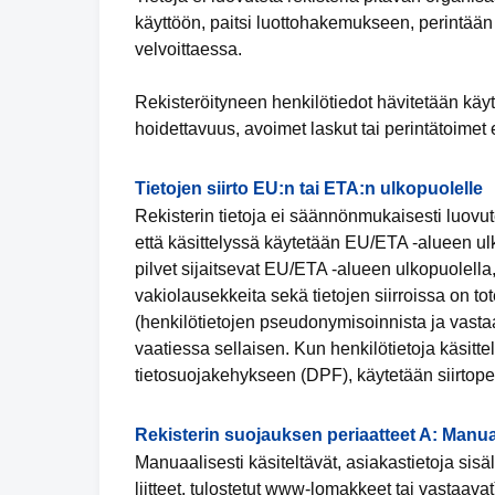
käyttöön, paitsi luottohakemukseen, perintään
velvoittaessa.
Rekisteröityneen henkilötiedot hävitetään käy
hoidettavuus, avoimet laskut tai perintätoimet 
Tietojen siirto EU:n tai ETA:n ulkopuolelle
Rekisterin tietoja ei säännönmukaisesti luovut
että käsittelyssä käytetään EU/ETA -alueen ulko
pilvet sijaitsevat EU/ETA -alueen ulkopuolella,
vakiolausekkeita sekä tietojen siirroissa on tot
(henkilötietojen pseudonymisoinnista ja vastaa
vaatiessa sellaisen. Kun henkilötietoja käsit
tietosuojakehykseen (DPF), käytetään siirtope
Rekisterin suojauksen periaatteet A: Manua
Manuaalisesti käsiteltävät, asiakastietoja sisält
liitteet, tulostetut www-lomakkeet tai vastaavat