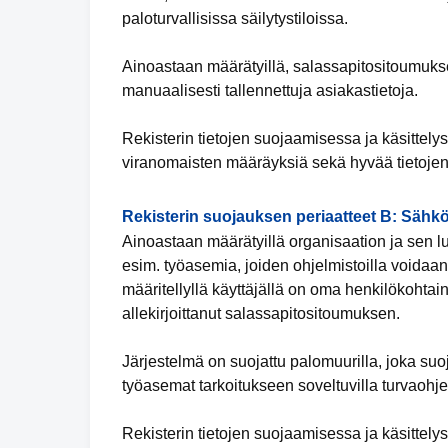
paloturvallisissa säilytystiloissa.
Ainoastaan määrätyillä, salassapitositoumuksen 
manuaalisesti tallennettuja asiakastietoja.
Rekisterin tietojen suojaamisessa ja käsittely
viranomaisten määräyksiä sekä hyvää tietojen
Rekisterin suojauksen periaatteet B: Sähkö
Ainoastaan määrätyillä organisaation ja sen lu
esim. työasemia, joiden ohjelmistoilla voidaan 
määritellyllä käyttäjällä on oma henkilökohtai
allekirjoittanut salassapitositoumuksen.
Järjestelmä on suojattu palomuurilla, joka suo
työasemat tarkoitukseen soveltuvilla turvaohjel
Rekisterin tietojen suojaamisessa ja käsittely