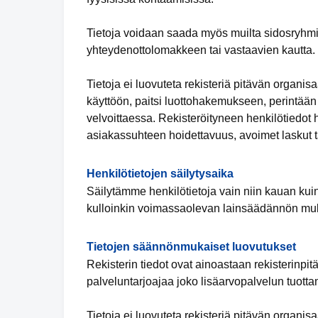
Tietoja voidaan saada myös muilta sidosryhmi
yhteydenottolomakkeen tai vastaavien kautta.
Tietoja ei luovuteta rekisteriä pitävän organi
käyttöön, paitsi luottohakemukseen, perintään
velvoittaessa. Rekisteröityneen henkilötiedot 
asiakassuhteen hoidettavuus, avoimet laskut ta
Henkilötietojen säilytysaika
Säilytämme henkilötietoja vain niin kauan kuin
kulloinkin voimassaolevan lainsäädännön muk
Tietojen säännönmukaiset luovutukset
Rekisterin tiedot ovat ainoastaan rekisterinpit
palveluntarjoajaa joko lisäarvopalvelun tuotta
Tietoja ei luovuteta rekisteriä pitävän organi