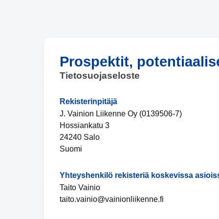
Prospektit, potentiaalis
Tietosuojaseloste
Rekisterinpitäjä
J. Vainion Liikenne Oy (0139506-7)
Hossiankatu 3
24240 Salo
Suomi
Yhteyshenkilö rekisteriä koskevissa asiois
Taito Vainio
taito.vainio@vainionliikenne.fi