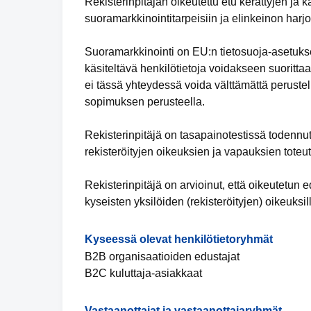
Rekisterinpitäjän oikeutettu etu kerättyjen ja k
suoramarkkinointitarpeisiin ja elinkeinon harj
Suoramarkkinointi on EU:n tietosuoja-asetukse
käsiteltävä henkilötietoja voidakseen suorittaa 
ei tässä yhteydessä voida välttämättä perustell
sopimuksen perusteella.
Rekisterinpitäjä on tasapainotestissä todennu
rekisteröityjen oikeuksien ja vapauksien toteu
Rekisterinpitäjä on arvioinut, että oikeutetu
kyseisten yksilöiden (rekisteröityjen) oikeuksil
Kyseessä olevat henkilötietoryhmät
B2B organisaatioiden edustajat
B2C kuluttaja-asiakkaat
Vastaanottajat ja vastaanottajaryhmät