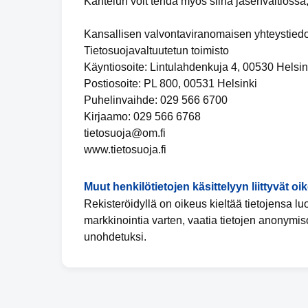
Kantelun voit tehdä myös siinä jäsenvaltiossa,
Kansallisen valvontaviranomaisen yhteystiedo
Tietosuojavaltuutetun toimisto
Käyntiosoite: Lintulahdenkuja 4, 00530 Helsin
Postiosoite: PL 800, 00531 Helsinki
Puhelinvaihde: 029 566 6700
Kirjaamo: 029 566 6768
tietosuoja@om.fi
www.tietosuoja.fi
Muut henkilötietojen käsittelyyn liittyvät oi
Rekisteröidyllä on oikeus kieltää tietojensa l
markkinointia varten, vaatia tietojen anonymis
unohdetuksi.