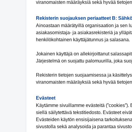
viranomaisten määräyksiä sekä hyvää tietojen
Rekisterin suojauksen periaatteet B: Sähkö
Ainoastaan määrätyillä organisaation ja sen lu
asiakasomistaja- ja asiakasrekisteriä ja ylläpit
henkilökohtainen käyttäjätunnus ja salasana.
Jokainen käyttäjä on allekirjoittanut salassap
Järjestelmä on suojattu palomuurilla, joka suo
Rekisterin tietojen suojaamisessa ja käsittely
viranomaisten määräyksiä sekä hyvää tietojen
Evästeet
Käytämme sivuillamme evästeitä (”cookies”). Ev
siellä säilytettävä tekstitiedosto. Evästeet eivä
Evästeiden käytön ensisijaisena tarkoituksena
sivustolla sekä analysoida ja parantaa sivuston