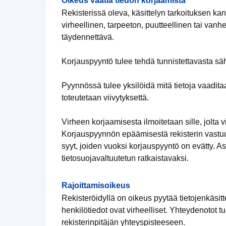
Oikeus vaatia tiedon korjaamista
Rekisterissä oleva, käsittelyn tarkoituksen ka
virheellinen, tarpeeton, puutteellinen tai vanhe
täydennettävä.
Korjauspyyntö tulee tehdä tunnistettavasta säh
Pyynnössä tulee yksilöidä mitä tietoja vaadita
toteutetaan viivytyksettä.
Virheen korjaamisesta ilmoitetaan sille, jolta vi
Korjauspyynnön epäämisestä rekisterin vastuuh
syyt, joiden vuoksi korjauspyyntö on evätty.
tietosuojavaltuutetun ratkaistavaksi.
Rajoittamisoikeus
Rekisteröidyllä on oikeus pyytää tietojenkäsitte
henkilötiedot ovat virheelliset. Yhteydenotot t
rekisterinpitäjän yhteyspisteeseen.