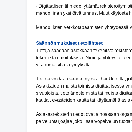
- Digitaalisen tilin edellyttämät rekisteröitym
mahdollinen yksilöivä tunnus. Muut käytöstä ha
Mahdollisten verkkotapaamisten yhteydessä vid
Säännönmukaiset tietolähteet
Tietoja saadaan asiakkaan tekemistä rekister
tekemistä ilmoituksista. Nimi- ja yhteystietoje
viranomaisilta ja yrityksiltä.
Tietoja voidaan saada myös alihankkijoilta, jot
Asiakkaiden muista toimista digitaalisessa y
sivustoista, tietojärjestelmistä tai muista digit
kautta , evästeiden kautta tai käyttämällä asia
Asiakasrekisterin tiedot ovat ainoastaan organ
palveluntarjoajaa joko lisäarvopalvelun tuotta