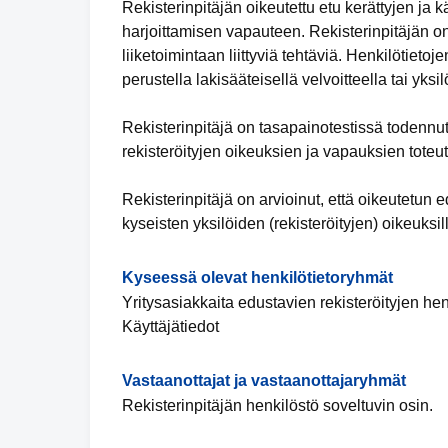
Rekisterinpitäjän oikeutettu etu kerättyjen ja 
harjoittamisen vapauteen. Rekisterinpitäjän on
liiketoimintaan liittyviä tehtäviä. Henkilötieto
perustella lakisääteisellä velvoitteella tai yk
Rekisterinpitäjä on tasapainotestissä todennu
rekisteröityjen oikeuksien ja vapauksien toteu
Rekisterinpitäjä on arvioinut, että oikeutetu
kyseisten yksilöiden (rekisteröityjen) oikeuksil
Kyseessä olevat henkilötietoryhmät
Yritysasiakkaita edustavien rekisteröityjen hen
Käyttäjätiedot
Vastaanottajat ja vastaanottajaryhmät
Rekisterinpitäjän henkilöstö soveltuvin osin.