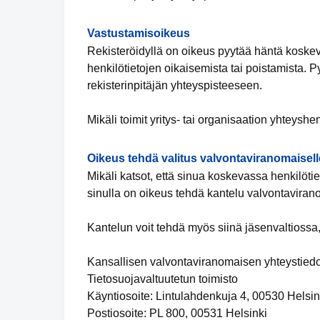
Vastustamisoikeus
Rekisteröidyllä on oikeus pyytää häntä koskevi
henkilötietojen oikaisemista tai poistamista. 
rekisterinpitäjän yhteyspisteeseen.
Mikäli toimit yritys- tai organisaation yhteyshe
Oikeus tehdä valitus valvontaviranomaisell
Mikäli katsot, että sinua koskevassa henkilötiet
sinulla on oikeus tehdä kantelu valvontaviran
Kantelun voit tehdä myös siinä jäsenvaltiossa,
Kansallisen valvontaviranomaisen yhteystiedo
Tietosuojavaltuutetun toimisto
Käyntiosoite: Lintulahdenkuja 4, 00530 Helsin
Postiosoite: PL 800, 00531 Helsinki