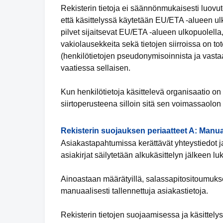
Rekisterin tietoja ei säännönmukaisesti luovut
että käsittelyssä käytetään EU/ETA -alueen ulko
pilvet sijaitsevat EU/ETA -alueen ulkopuolella,
vakiolausekkeita sekä tietojen siirroissa on tot
(henkilötietojen pseudonymisoinnista ja vastaa
vaatiessa sellaisen.
Kun henkilötietoja käsittelevä organisaatio 
siirtoperusteena silloin sitä sen voimassaolon
Rekisterin suojauksen periaatteet A: Manua
Asiakastapahtumissa kerättävät yhteystiedot ja
asiakirjat säilytetään alkukäsittelyn jälkeen luk
Ainoastaan määrätyillä, salassapitositoumuksen 
manuaalisesti tallennettuja asiakastietoja.
Rekisterin tietojen suojaamisessa ja käsittely