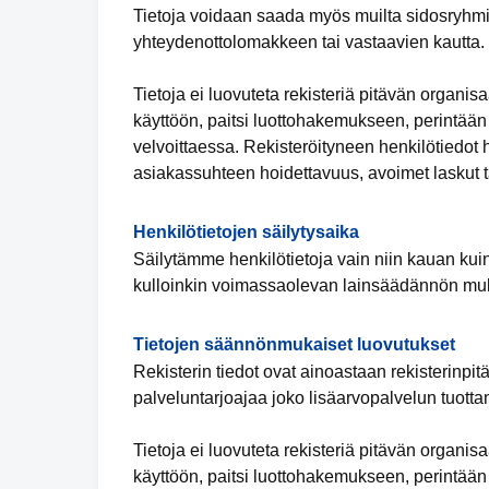
Tietoja voidaan saada myös muilta sidosryhmi
yhteydenottolomakkeen tai vastaavien kautta.
Tietoja ei luovuteta rekisteriä pitävän organi
käyttöön, paitsi luottohakemukseen, perintään
velvoittaessa. Rekisteröityneen henkilötiedot 
asiakassuhteen hoidettavuus, avoimet laskut ta
Henkilötietojen säilytysaika
Säilytämme henkilötietoja vain niin kauan kuin
kulloinkin voimassaolevan lainsäädännön muk
Tietojen säännönmukaiset luovutukset
Rekisterin tiedot ovat ainoastaan rekisterinpit
palveluntarjoajaa joko lisäarvopalvelun tuotta
Tietoja ei luovuteta rekisteriä pitävän organi
käyttöön, paitsi luottohakemukseen, perintään