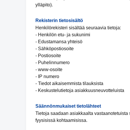
ylläpito).
Rekisterin tietosisältö
Henkilörekisteri sisältää seuraavia tietoja:
- Henkilön etu- ja sukunimi
- Edustamansa yhteisö
- Sähköpostiosoite
- Postiosoite
- Puhelinnumero
- www-osoite
- IP numero
- Tiedot aikaisemmista tilauksista
- Keskustelutietoja asiakkuusneuvotteluista
Säännönmukaiset tietolähteet
Tietoja saadaan asiakkaalta vastaanotetuista s
fyysisissä kohtaamisissa.