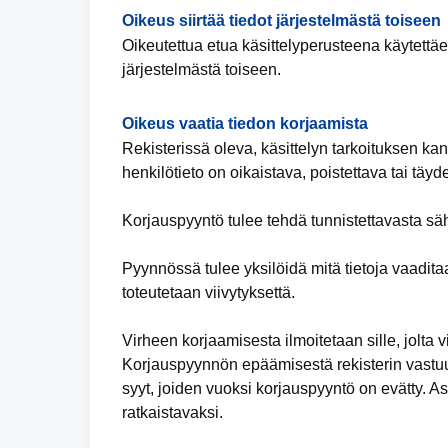
Oikeus siirtää tiedot järjestelmästä toiseen
Oikeutettua etua käsittelyperusteena käytettäess
järjestelmästä toiseen.
Oikeus vaatia tiedon korjaamista
Rekisterissä oleva, käsittelyn tarkoituksen kan
henkilötieto on oikaistava, poistettava tai täy
Korjauspyyntö tulee tehdä tunnistettavasta säh
Pyynnössä tulee yksilöidä mitä tietoja vaadita
toteutetaan viivytyksettä.
Virheen korjaamisesta ilmoitetaan sille, jolta vi
Korjauspyynnön epäämisestä rekisterin vastuuh
syyt, joiden vuoksi korjauspyyntö on evätty. 
ratkaistavaksi.