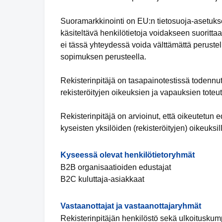
Suoramarkkinointi on EU:n tietosuoja-asetukse
käsiteltävä henkilötietoja voidakseen suorittaa 
ei tässä yhteydessä voida välttämättä perustell
sopimuksen perusteella.
Rekisterinpitäjä on tasapainotestissä todennu
rekisteröityjen oikeuksien ja vapauksien toteu
Rekisterinpitäjä on arvioinut, että oikeutetu
kyseisten yksilöiden (rekisteröityjen) oikeuksil
Kyseessä olevat henkilötietoryhmät
B2B organisaatioiden edustajat
B2C kuluttaja-asiakkaat
Vastaanottajat ja vastaanottajaryhmät
Rekisterinpitäjän henkilöstö sekä ulkoituskumpp