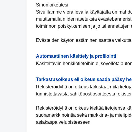
Sinun oikeutesi
Sivuillamme vierailevalla käyttäjällä on mahd
muuttamalla niiden asetuksia evästebannerista
toiminnon poiskytkemisen ja jo tallennettujen
Evästeiden käytön estäminen saattaa vaikuttaa
Automaattinen käsittely ja profilointi
Käsiteltäviin henkilötietoihin ei sovelleta automa
Tarkastusoikeus eli oikeus saada pääsy hen
Rekisteröidyllä on oikeus tarkistaa, mitä tieto
tunnistettavasta sähköpostiosoitteesta rekiste
Rekisteröidyllä on oikeus kieltää tietojensa k
suoramarkkinointia sekä markkina- ja mielipide
asiakaspalvelupisteeseen.