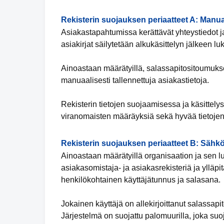
Rekisterin suojauksen periaatteet A: Manua
Asiakastapahtumissa kerättävät yhteystiedot ja
asiakirjat säilytetään alkukäsittelyn jälkeen luk
Ainoastaan määrätyillä, salassapitositoumuksen 
manuaalisesti tallennettuja asiakastietoja.
Rekisterin tietojen suojaamisessa ja käsittely
viranomaisten määräyksiä sekä hyvää tietojen
Rekisterin suojauksen periaatteet B: Sähkö
Ainoastaan määrätyillä organisaation ja sen lu
asiakasomistaja- ja asiakasrekisteriä ja ylläpit
henkilökohtainen käyttäjätunnus ja salasana.
Jokainen käyttäjä on allekirjoittanut salassap
Järjestelmä on suojattu palomuurilla, joka suo