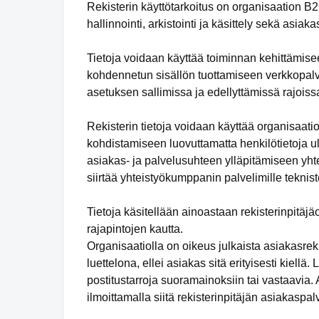
Rekisterin käyttötarkoitus on organisaation B2
hallinnointi, arkistointi ja käsittely sekä asia
Tietoja voidaan käyttää toiminnan kehittämisee
kohdennetun sisällön tuottamiseen verkkopalve
asetuksen sallimissa ja edellyttämissä rajoiss
Rekisterin tietoja voidaan käyttää organisaat
kohdistamiseen luovuttamatta henkilötietoja ul
asiakas- ja palvelusuhteen ylläpitämiseen yhte
siirtää yhteistyökumppanin palvelimille teknis
Tietoja käsitellään ainoastaan rekisterinpitäj
rajapintojen kautta.
Organisaatiolla on oikeus julkaista asiakasrekis
luettelona, ellei asiakas sitä erityisesti kiellä
postitustarroja suoramainoksiin tai vastaavia.
ilmoittamalla siitä rekisterinpitäjän asiakaspal