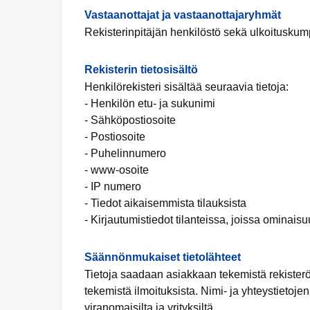
Vastaanottajat ja vastaanottajaryhmät
Rekisterinpitäjän henkilöstö sekä ulkoituskump
Rekisterin tietosisältö
Henkilörekisteri sisältää seuraavia tietoja:
- Henkilön etu- ja sukunimi
- Sähköpostiosoite
- Postiosoite
- Puhelinnumero
- www-osoite
- IP numero
- Tiedot aikaisemmista tilauksista
- Kirjautumistiedot tilanteissa, joissa ominais
Säännönmukaiset tietolähteet
Tietoja saadaan asiakkaan tekemistä rekister
tekemistä ilmoituksista. Nimi- ja yhteystietoje
viranomaisilta ja yrityksiltä.