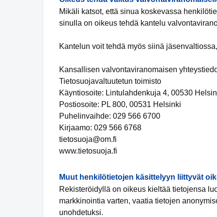
Mikäli katsot, että sinua koskevassa henkilötiet
sinulla on oikeus tehdä kantelu valvontaviran
Kantelun voit tehdä myös siinä jäsenvaltiossa,
Kansallisen valvontaviranomaisen yhteystiedo
Tietosuojavaltuutetun toimisto
Käyntiosoite: Lintulahdenkuja 4, 00530 Helsin
Postiosoite: PL 800, 00531 Helsinki
Puhelinvaihde: 029 566 6700
Kirjaamo: 029 566 6768
tietosuoja@om.fi
www.tietosuoja.fi
Muut henkilötietojen käsittelyyn liittyvät oi
Rekisteröidyllä on oikeus kieltää tietojensa l
markkinointia varten, vaatia tietojen anonymis
unohdetuksi.