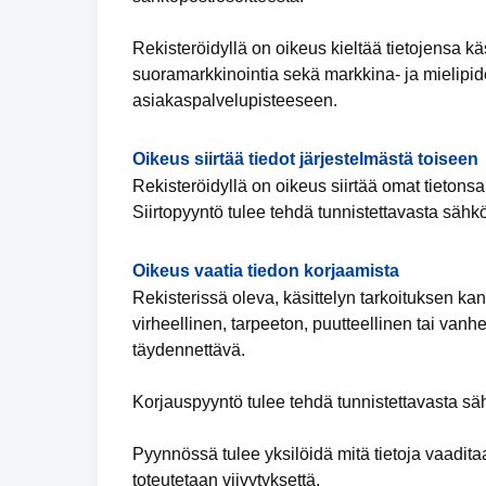
Rekisteröidyllä on oikeus kieltää tietojensa k
suoramarkkinointia sekä markkina- ja mielipide
asiakaspalvelupisteeseen.
Oikeus siirtää tiedot järjestelmästä toiseen
Rekisteröidyllä on oikeus siirtää omat tietonsa
Siirtopyyntö tulee tehdä tunnistettavasta sähk
Oikeus vaatia tiedon korjaamista
Rekisterissä oleva, käsittelyn tarkoituksen ka
virheellinen, tarpeeton, puutteellinen tai vanhe
täydennettävä.
Korjauspyyntö tulee tehdä tunnistettavasta säh
Pyynnössä tulee yksilöidä mitä tietoja vaadita
toteutetaan viivytyksettä.