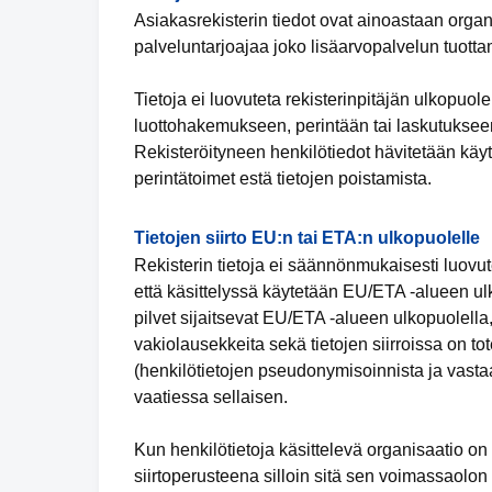
Asiakasrekisterin tiedot ovat ainoastaan organ
palveluntarjoajaa joko lisäarvopalvelun tuotta
Tietoja ei luovuteta rekisterinpitäjän ulkopuol
luottohakemukseen, perintään tai laskutukseen
Rekisteröityneen henkilötiedot hävitetään käyt
perintätoimet estä tietojen poistamista.
Tietojen siirto EU:n tai ETA:n ulkopuolelle
Rekisterin tietoja ei säännönmukaisesti luovut
että käsittelyssä käytetään EU/ETA -alueen ulko
pilvet sijaitsevat EU/ETA -alueen ulkopuolella,
vakiolausekkeita sekä tietojen siirroissa on tot
(henkilötietojen pseudonymisoinnista ja vastaa
vaatiessa sellaisen.
Kun henkilötietoja käsittelevä organisaatio 
siirtoperusteena silloin sitä sen voimassaolon