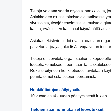
Tietoja voidaan saada myös alihankkijoilta, jot
Asiakkaiden muista toimista digitaalisessa y
sivustoista, tietojärjestelmistä tai muista digit
kautta, evästeiden kautta tai käyttämällä asiak
Asiakasrekisterin tiedot ovat ainoastaan organ
palveluntarjoajaa joko lisäarvopalvelun tuotta
Tietoja ei luovuteta organisaation ulkopuolell
luottohakemukseen, perintään tai laskutukseen
Rekisteröityneen henkilötiedot hävitetään käyt
perintätoimet estä tietojen poistamista.
Henkilötietojen säilytysaika
10 vuotta asiakkuuden päättymisestä lukien.
Tietojen säännönmukaiset luovutukset