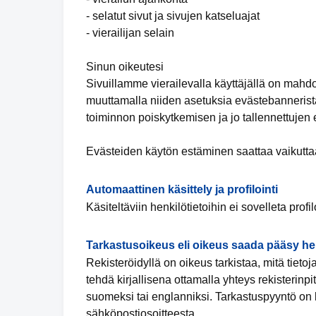
- selatut sivut ja sivujen katseluajat
- vierailijan selain
Sinun oikeutesi
Sivuillamme vierailevalla käyttäjällä on mahd
muuttamalla niiden asetuksia evästebannerista
toiminnon poiskytkemisen ja jo tallennettujen
Evästeiden käytön estäminen saattaa vaikuttaa
Automaattinen käsittely ja profilointi
Käsiteltäviin henkilötietoihin ei sovelleta profil
Tarkastusoikeus eli oikeus saada pääsy hen
Rekisteröidyllä on oikeus tarkistaa, mitä tieto
tehdä kirjallisena ottamalla yhteys rekisterinp
suomeksi tai englanniksi. Tarkastuspyyntö on lä
sähköpostiosoitteesta.