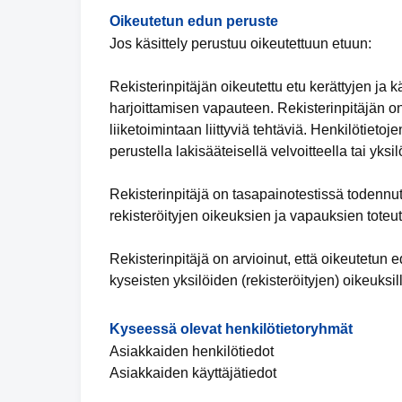
Oikeutetun edun peruste
Jos käsittely perustuu oikeutettuun etuun:
Rekisterinpitäjän oikeutettu etu kerättyjen ja 
harjoittamisen vapauteen. Rekisterinpitäjän on
liiketoimintaan liittyviä tehtäviä. Henkilötieto
perustella lakisääteisellä velvoitteella tai yk
Rekisterinpitäjä on tasapainotestissä todennu
rekisteröityjen oikeuksien ja vapauksien toteu
Rekisterinpitäjä on arvioinut, että oikeutetu
kyseisten yksilöiden (rekisteröityjen) oikeuksil
Kyseessä olevat henkilötietoryhmät
Asiakkaiden henkilötiedot
Asiakkaiden käyttäjätiedot