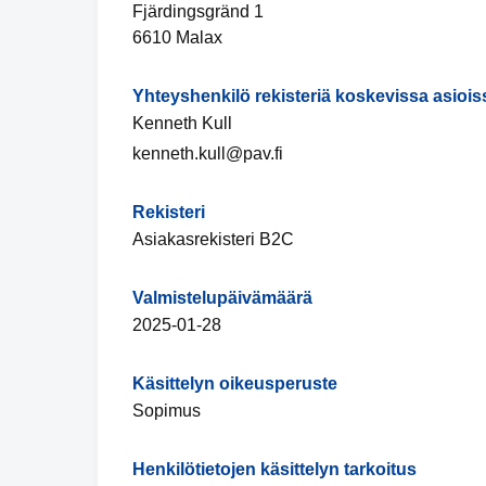
Fjärdingsgränd 1
6610 Malax
Yhteyshenkilö rekisteriä koskevissa asiois
Kenneth Kull
kenneth.kull@pav.fi
Rekisteri
Asiakasrekisteri B2C
Valmistelupäivämäärä
2025-01-28
Käsittelyn oikeusperuste
Sopimus
Henkilötietojen käsittelyn tarkoitus