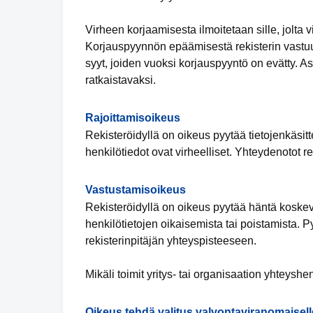
Virheen korjaamisesta ilmoitetaan sille, jolta vi
Korjauspyynnön epäämisestä rekisterin vastuuh
syyt, joiden vuoksi korjauspyyntö on evätty. 
ratkaistavaksi.
Rajoittamisoikeus
Rekisteröidyllä on oikeus pyytää tietojenkäsitte
henkilötiedot ovat virheelliset. Yhteydenotot re
Vastustamisoikeus
Rekisteröidyllä on oikeus pyytää häntä koskevi
henkilötietojen oikaisemista tai poistamista. 
rekisterinpitäjän yhteyspisteeseen.
Mikäli toimit yritys- tai organisaation yhteyshe
Oikeus tehdä valitus valvontaviranomaisell