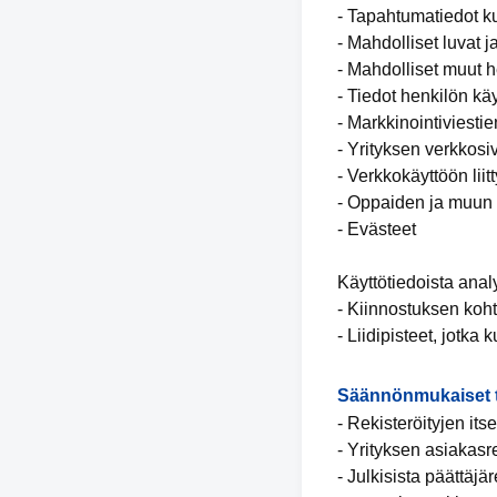
- Tapahtumatiedot ku
- Mahdolliset luvat 
- Mahdolliset muut h
- Tiedot henkilön käy
- Markkinointiviestie
- Yrityksen verkkosiv
- Verkkokäyttöön liitt
- Oppaiden ja muun m
- Evästeet
Käyttötiedoista analyt
- Kiinnostuksen koh
- Liidipisteet, jotka
Säännönmukaiset t
- Rekisteröityjen its
- Yrityksen asiakasre
- Julkisista päättäjär