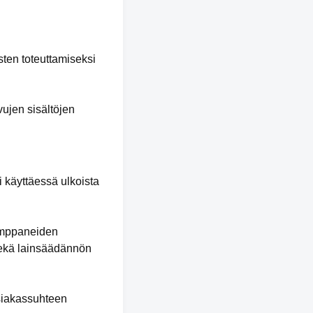
sten toteuttamiseksi
vujen sisältöjen
i käyttäessä ulkoista
kumppaneiden
 sekä lainsäädännön
asiakassuhteen