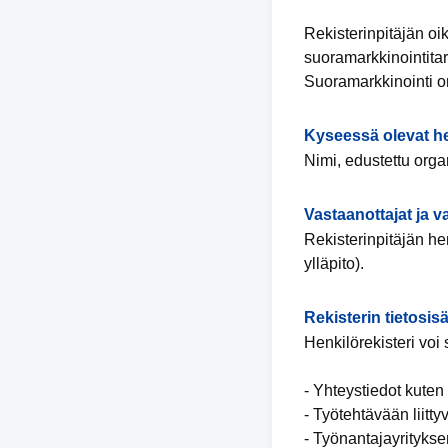
Rekisterinpitäjän oik
suoramarkkinointitar
Suoramarkkinointi o
Kyseessä olevat he
Nimi, edustettu orga
Vastaanottajat ja 
Rekisterinpitäjän hen
ylläpito).
Rekisterin tietosisä
Henkilörekisteri voi 
- Yhteystiedot kuten
- Työtehtävään liitty
- Työnantajayritykse