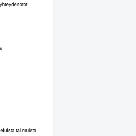
 yhteydenotot
a
veluista tai muista