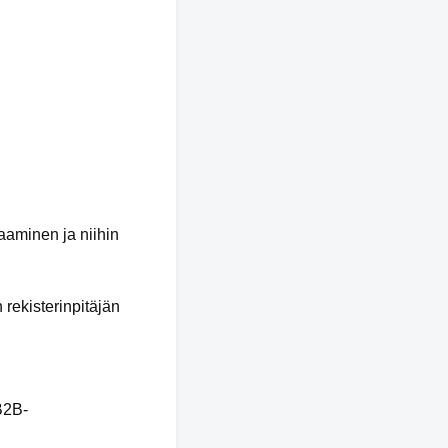
vaaminen ja niihin
rekisterinpitäjän
B2B-