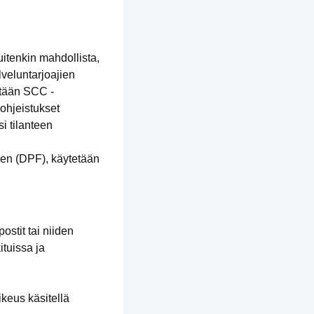
uitenkin mahdollista,
lveluntarjoajien
tetään SCC -
 ohjeistukset
i tilanteen
een (DPF), käytetään
ostit tai niiden
ituissa ja
ikeus käsitellä