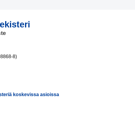
ekisteri
ste
08868-8)
steriä koskevissa asioissa