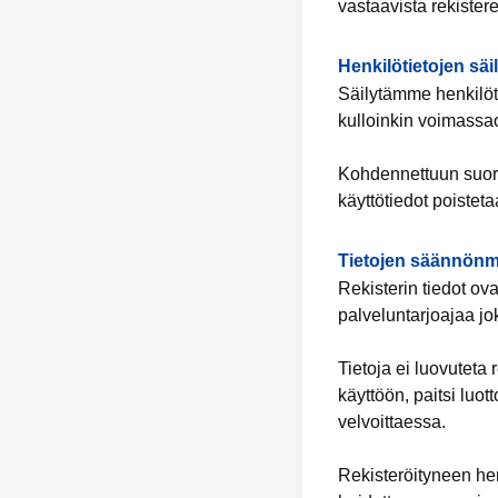
vastaavista rekistere
Henkilötietojen säi
Säilytämme henkilöti
kulloinkin voimassa
Kohdennettuun suoram
käyttötiedot poistet
Tietojen säännönm
Rekisterin tiedot ov
palveluntarjoajaa jo
Tietoja ei luovuteta
käyttöön, paitsi luo
velvoittaessa.
Rekisteröityneen hen