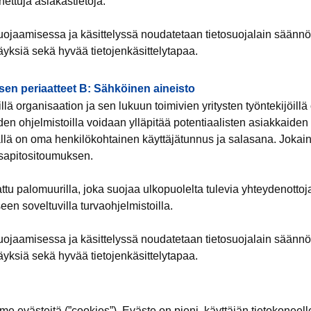
nettuja asiakastietoja.
suojaamisessa ja käsittelyssä noudatetaan tietosuojalain säännök
yksiä sekä hyvää tietojenkäsittelytapaa.
sen periaatteet B: Sähköinen aineisto
lä organisaation ja sen lukuun toimivien yritysten työntekijöillä
den ohjelmistoilla voidaan ylläpitää potentiaalisten asiakkaiden t
jällä on oma henkilökohtainen käyttäjätunnus ja salasana. Jokai
assapitositoumuksen.
ttu palomuurilla, joka suojaa ulkopuolelta tulevia yhteydenottoj
een soveltuvilla turvaohjelmistoilla.
suojaamisessa ja käsittelyssä noudatetaan tietosuojalain säännök
yksiä sekä hyvää tietojenkäsittelytapaa.
 evästeitä (”cookies”). Eväste on pieni, käyttäjän tietokoneelle