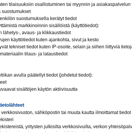
ten tilaisuuksiin osallistuminen tai myynnin ja asiakaspalvelun
ja suostumukset
enkilön suostumuksella kerätyt tiedot
ttämistä markkinoinnin sisällöistä (käyttötiedot):
n lähetys-, avaus- ja klikkaustiedot
ujen käyttötiedot kuten ajankohta, sivut ja kesto
yvät tekniset tiedot kuten IP-osoite, selain ja siihen liittyviä tietoj
ateriaalin tilaus- ja lataustiedot
iikan avulla päätellyt tiedot (johdetut tiedot):
teet
 kuvaavat sisältöjen käytön aktiivisuutta
ietolähteet
e verkkosivuston, sähköpostin tai muuta kautta ilmoittamat tiedot
kisteri
ekistereistä, yritysten julkisilta verkkosivuilta, verkon yhteisöpal