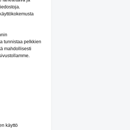
tiedostoja.
n käyttökokemusta
nnin
a tunnistaa pelkkien
tä mahdollisesti
 sivustollamme.
en käyttö