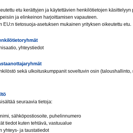
eutettu etu kerättyjen ja käytettävien henkilötietojen käsittelyyn
peisiin ja elinkeinon harjoittamisen vapauteen.
n EU:n tietosuoja-asetuksen mukainen yrityksen oikeutettu etu.
nkilötietoryhmät
nisaatio, yhteystiedot
vastaanottajaryhmät
kilöstö sekä ulkoituskumppanit soveltuvin osin (taloushallinto, m
ltö
sisältää seuraavia tietoja:
 nimi, sähköpostiosoite, puhelinnumero
vät tiedot kuten tehtävä, vastuualue
n yhteys- ja taustatiedot