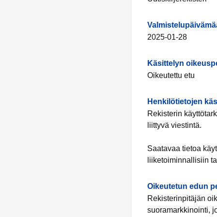
Valmistelupäivämä
2025-01-28
Käsittelyn oikeusp
Oikeutettu etu
Henkilötietojen käs
Rekisterin käyttötar
liittyvä viestintä.
Saatavaa tietoa käyt
liiketoiminnallisiin ta
Oikeutetun edun p
Rekisterinpitäjän oi
suoramarkkinointi, j