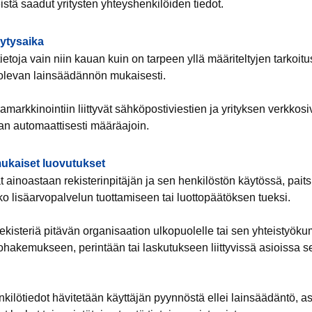
istä saadut yritysten yhteyshenkilöiden tiedot.
lytysaika
etoja vain niin kauan kuin on tarpeen yllä määriteltyjen tarkoitu
olevan lainsäädännön mukaisesti.
arkkinointiin liittyvät sähköpostiviestien ja yrityksen verkkosi
aan automaattisesti määräajoin.
ukaiset luovutukset
at ainoastaan rekisterinpitäjän ja sen henkilöstön käytössä, paits
ko lisäarvopalvelun tuottamiseen tai luottopäätöksen tueksi.
 rekisteriä pitävän organisaation ulkopuolelle tai sen yhteistyö
ttohakemukseen, perintään tai laskutukseen liittyvissä asioissa
kilötiedot hävitetään käyttäjän pyynnöstä ellei lainsäädäntö, 