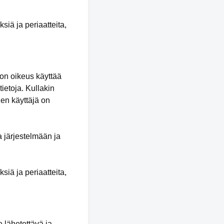
siä ja periaatteita,
 on oikeus käyttää
ietoja. Kullakin
nen käyttäjä on
a järjestelmään ja
siä ja periaatteita,
 lähetettävä ja