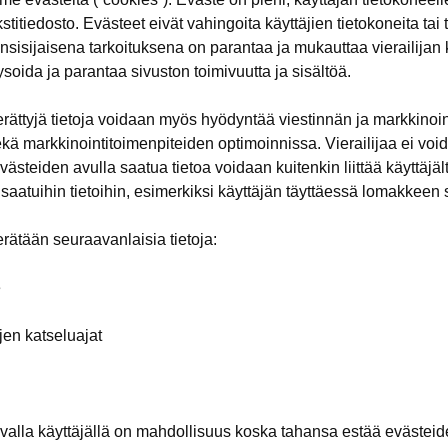
kstitiedosto. Evästeet eivät vahingoita käyttäjien tietokoneita tai 
nsisijaisena tarkoituksena on parantaa ja mukauttaa vierailija
ysoida ja parantaa sivuston toimivuutta ja sisältöä.
rättyjä tietoja voidaan myös hyödyntää viestinnän ja markkinoi
 markkinointitoimenpiteiden optimoinnissa. Vierailijaa ei void
västeiden avulla saatua tietoa voidaan kuitenkin liittää käyttäjäl
aatuihin tietoihin, esimerkiksi käyttäjän täyttäessä lomakkeen
rätään seuraavanlaisia tietoja:
e
ujen katseluajat
valla käyttäjällä on mahdollisuus koska tahansa estää evästeid