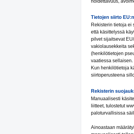
hoidettavuus, avoimet
Tietojen siirto EU:
Rekisterin tietoja e
että käsittelyssä kä
pilvet sijaitsevat E
vakiolausekkeita sekä
(henkilötietojen pse
vaatiessa sellaisen.
Kun henkilötietoja 
siirtoperusteena sil
Rekisterin suojauk
Manuaalisesti käsitel
liitteet, tulostetut 
paloturvallisissa säil
Ainoastaan määrätyill