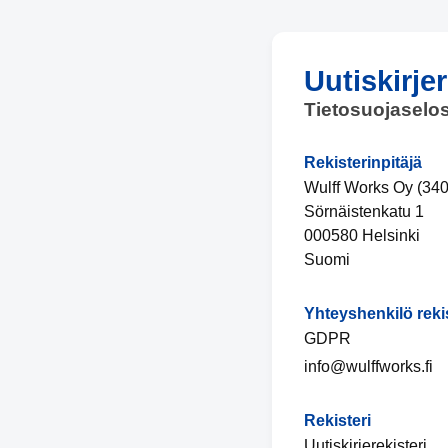
Uutiskirjer
Tietosuojaselo
Rekisterinpitäjä
Wulff Works Oy (34
Sörnäistenkatu 1
000580 Helsinki
Suomi
Yhteyshenkilö reki
GDPR
info@wulffworks.fi
Rekisteri
Uutiskirjerekisteri