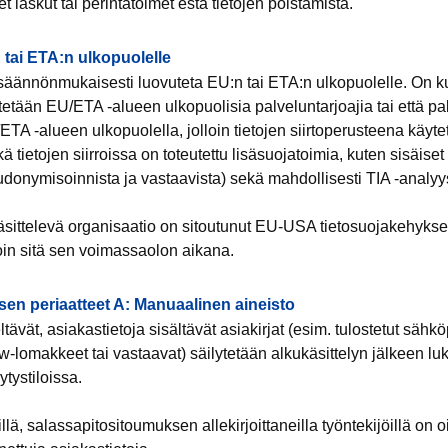
 laskut tai perintätoimet estä tietojen poistamista.
n tai ETA:n ulkopuolelle
i säännönmukaisesti luovuteta EU:n tai ETA:n ulkopuolelle. On k
ytetään EU/ETA -alueen ulkopuolisia palveluntarjoajia tai että pa
U/ETA -alueen ulkopuolella, jolloin tietojen siirtoperusteena käy
 tietojen siirroissa on toteutettu lisäsuojatoimia, kuten sisäiset
udonymisoinnista ja vastaavista) sekä mahdollisesti TIA -analyys
käsittelevä organisaatio on sitoutunut EU-USA tietosuojakehyks
loin sitä sen voimassaolon aikana.
sen periaatteet A: Manuaalinen aineisto
tävät, asiakastietoja sisältävät asiakirjat (esim. tulostetut sähköp
www-lomakkeet tai vastaavat) säilytetään alkukäsittelyn jälkeen luk
ytystiloissa.
ä, salassapitositoumuksen allekirjoittaneilla työntekijöillä on o