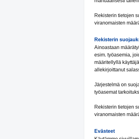
manuaalisesti tallen
Rekisterin tietojen 
viranomaisten määrä
Rekisterin suojauk
Ainoastaan määrätyil
esim. työasemia, joi
määritellyllä käyttä
allekirjoittanut sal
Järjestelmä on suoja
työasemat tarkoituks
Rekisterin tietojen 
viranomaisten määrä
Evästeet
Käytämme sivuillamme