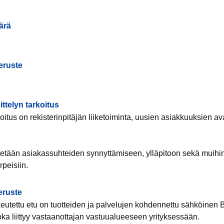
ärä
eruste
ittelyn tarkoitus
koitus on rekisterinpitäjän liiketoiminta, uusien asiakkuuksien a
etään asiakassuhteiden synnyttämiseen, ylläpitoon sekä muihin 
rpeisiin.
eruste
keutettu etu on tuotteiden ja palvelujen kohdennettu sähköinen 
oka liittyy vastaanottajan vastuualueeseen yrityksessään.