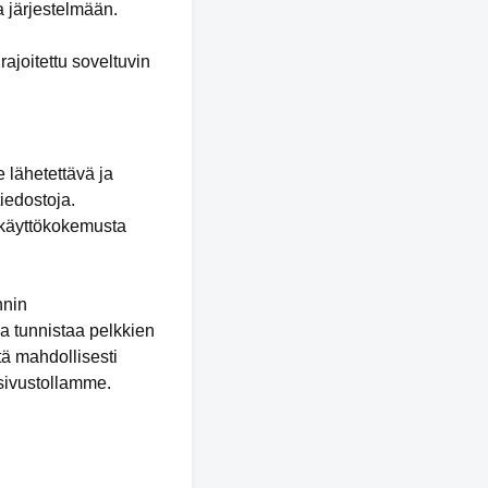
a järjestelmään.
rajoitettu soveltuvin
 lähetettävä ja
tiedostoja.
n käyttökokemusta
nnin
a tunnistaa pelkkien
tä mahdollisesti
 sivustollamme.