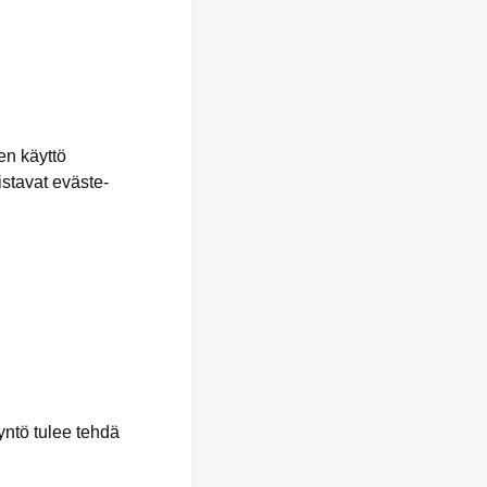
en käyttö
stavat eväste-
yntö tulee tehdä