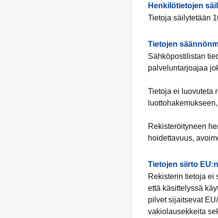
Henkilötietojen säi
Tietoja säilytetään 1
Tietojen säännönm
Sähköpostilistan tie
palveluntarjoajaa jo
Tietoja ei luovuteta
luottohakemukseen, p
Rekisteröityneen hen
hoidettavuus, avoimet
Tietojen siirto EU:
Rekisterin tietoja e
että käsittelyssä kä
pilvet sijaitsevat E
vakiolausekkeita sekä