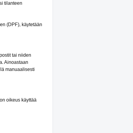
i tilanteen
een (DPF), käytetään
ostit tai niiden
ssa. Ainoastaan
ellä manuaalisesti
 on oikeus käyttää