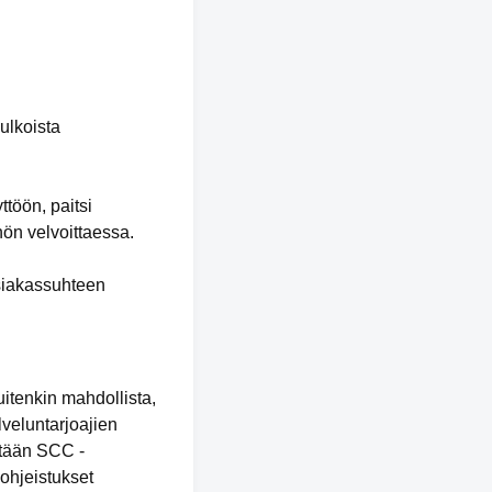
ulkoista
ttöön, paitsi
nön velvoittaessa.
asiakassuhteen
uitenkin mahdollista,
lveluntarjoajien
tetään SCC -
 ohjeistukset