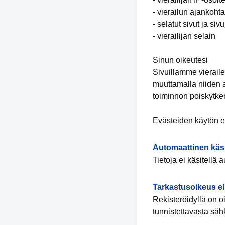
- vierailun ajankohta
- selatut sivut ja siv
- vierailijan selain
Sinun oikeutesi
Sivuillamme vieraile
muuttamalla niiden 
toiminnon poiskytkem
Evästeiden käytön e
Automaattinen käsitt
Tietoja ei käsitellä 
Tarkastusoikeus el
Rekisteröidyllä on o
tunnistettavasta säh