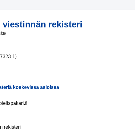
viestinnän rekisteri
ste
17323-1)
steriä koskevissa asioissa
elispakari.fi
 rekisteri