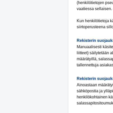
(henkilötietojen pse
vaatiessa sellaisen.
Kun henkilötietoja 
siirtoperusteena sil
Rekisterin suojauk
Manuaalisesti käsitel
liitteet) säilytetään 
määrätyillä, salassap
tallennettuja asiakas
Rekisterin suojauk
Ainoastaan määrätyil
sähköpostia ja ylläpi
henkilökohtainen käy
salassapitositoumu