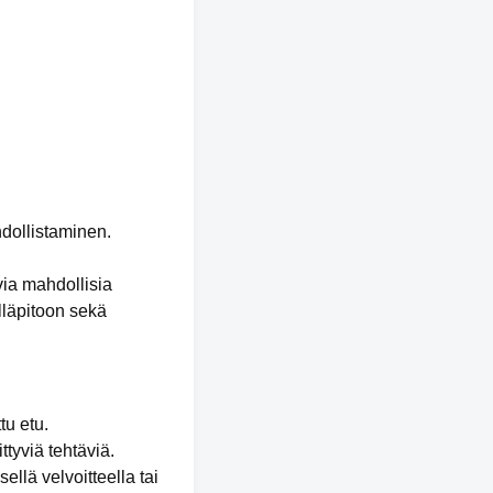
hdollistaminen.
via mahdollisia
lläpitoon sekä
tu etu.
ttyviä tehtäviä.
ellä velvoitteella tai