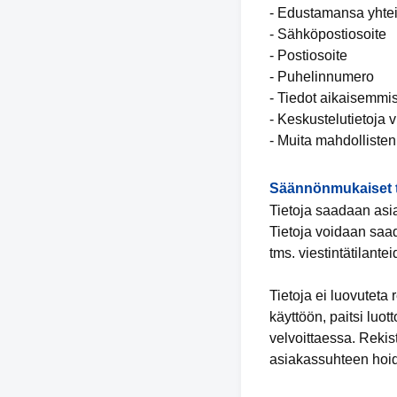
- Edustamansa yhte
- Sähköpostiosoite
- Postiosoite
- Puhelinnumero
- Tiedot aikaisemmis
- Keskustelutietoja vi
- Muita mahdollisten 
Säännönmukaiset t
Tietoja saadaan asia
Tietoja voidaan saad
tms. viestintätilante
Tietoja ei luovuteta
käyttöön, paitsi luo
velvoittaessa. Rekis
asiakassuhteen hoide