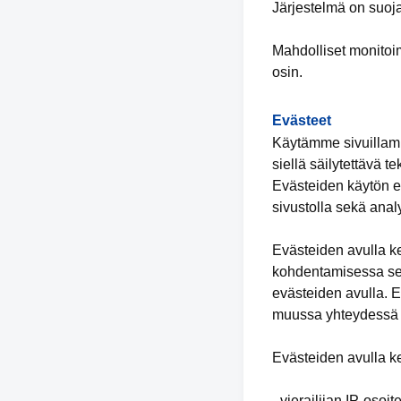
Järjestelmä on suoja
Mahdolliset monitoimi
osin.
Evästeet
Käytämme sivuillamme
siellä säilytettävä te
Evästeiden käytön e
sivustolla sekä anal
Evästeiden avulla ke
kohdentamisessa sekä
evästeiden avulla. E
muussa yhteydessä s
Evästeiden avulla ke
- vierailijan IP-osoit