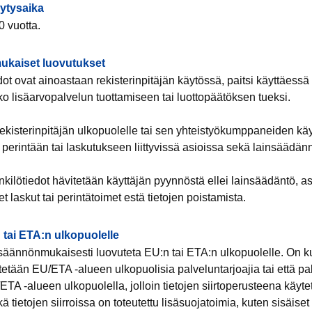
lytysaika
0 vuotta.
ukaiset luovutukset
dot ovat ainoastaan rekisterinpitäjän käytössä, paitsi käyttäessä 
ko lisäarvopalvelun tuottamiseen tai luottopäätöksen tueksi.
 rekisterinpitäjän ulkopuolelle tai sen yhteistyökumppaneiden käy
erintään tai laskutukseen liittyvissä asioissa sekä lainsäädän
kilötiedot hävitetään käyttäjän pyynnöstä ellei lainsäädäntö, 
 laskut tai perintätoimet estä tietojen poistamista.
n tai ETA:n ulkopuolelle
i säännönmukaisesti luovuteta EU:n tai ETA:n ulkopuolelle. On k
ytetään EU/ETA -alueen ulkopuolisia palveluntarjoajia tai että pa
U/ETA -alueen ulkopuolella, jolloin tietojen siirtoperusteena käy
 tietojen siirroissa on toteutettu lisäsuojatoimia, kuten sisäiset