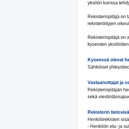
yksilön kanssa tehd
Rekisterinpitäjä on 
rekisteröityjen oike
Rekisterinpitäjä on 
kyseisten yksilöiden 
Kyseessä olevat he
Sähköiset yhteystied
Vastaanottajat ja 
Rekisterinpitäjän hen
sekä viestintäosapuo
Rekisterin tietosisä
Henkilörekisteri sisä
- Henkilön etu- ja s