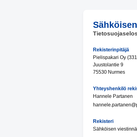
Sähköisen 
Tietosuojaselo
Rekisterinpitäjä
Pielispakari Oy (33
Juustolantie 9
75530 Nurmes
Yhteyshenkilö reki
Hannele Partanen
hannele.partanen@pi
Rekisteri
Sähköisen viestinnän