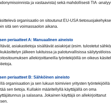
udonymisoinnista ja vastaavista) sekä mahdollisesti TIA -analyys
käsittelevä organisaatio on sitoutunut EU-USA tietosuojakehyks
loin sitä sen voimassaolon aikana.
sen periaatteet A: Manuaalinen aineisto
tävät, asiakastietoja sisältävät asiakirjat (esim. tulostetut sähköp
alkukäsittelyn jälkeen lukituissa ja paloturvallisissa säilytystiloi
itositoumuksen allekirjoittaneilla työntekijöillä on oikeus käsit
tietoja.
sen periaatteet B: Sähköinen aineisto
lä organisaation ja sen lukuun toimivien yritysten työntekijöillä
tää sen tietoja. Kullakin määritellyllä käyttäjällä on oma
ttäjätunnus ja salasana. Jokainen käyttäjä on allekirjoittanut
ksen.