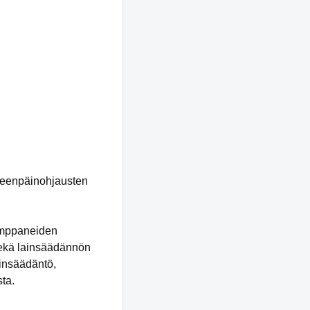
eteenpäinohjausten
kumppaneiden
 sekä lainsäädännön
ainsäädäntö,
sta.