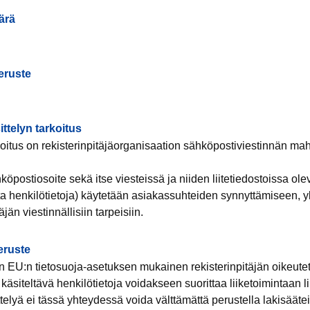
ärä
eruste
ittelyn tarkoitus
koitus on rekisterinpitäjäorganisaation sähköpostiviestinnän ma
köpostiosoite sekä itse viesteissä ja niiden liitetiedostoissa ole
ita henkilötietoja) käytetään asiakassuhteiden synnyttämiseen, y
jän viestinnällisiin tarpeisiin.
eruste
 EU:n tietosuoja-asetuksen mukainen rekisterinpitäjän oikeutet
käsiteltävä henkilötietoja voidakseen suorittaa liiketoimintaan lii
telyä ei tässä yhteydessä voida välttämättä perustella lakisääteis