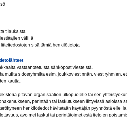
isö
ta tilauksista
estittäjien välillä
liitetiedostojen sisältämiä henkilötietoja
ietolähteet
kkaalta vastaanotetuista sähköpostiviesteistä.
a muilta sidosryhmiltä esim. joukkoviestinnän, viestiryhmien, 
iden kautta.
 rekisteriä pitävän organisaation ulkopuolelle tai sen yhteistyö
ttohakemukseen, perintään tai laskutukseen liittyvissä asioissa
teröityneen henkilötiedot hävitetään käyttäjän pyynnöstä ellei l
ttavuus, avoimet laskut tai perintätoimet estä tietojen poistami