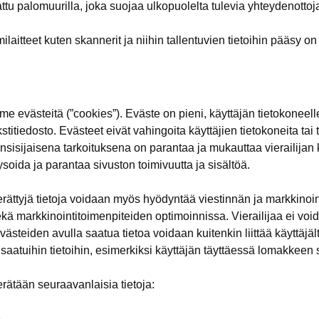
ttu palomuurilla, joka suojaa ulkopuolelta tulevia yhteydenottoj
laitteet kuten skannerit ja niihin tallentuvien tietoihin pääsy on 
 evästeitä (”cookies”). Eväste on pieni, käyttäjän tietokoneelle
kstitiedosto. Evästeet eivät vahingoita käyttäjien tietokoneita tai 
nsisijaisena tarkoituksena on parantaa ja mukauttaa vierailija
ysoida ja parantaa sivuston toimivuutta ja sisältöä.
rättyjä tietoja voidaan myös hyödyntää viestinnän ja markkinoi
 markkinointitoimenpiteiden optimoinnissa. Vierailijaa ei void
västeiden avulla saatua tietoa voidaan kuitenkin liittää käyttäjäl
aatuihin tietoihin, esimerkiksi käyttäjän täyttäessä lomakkeen
rätään seuraavanlaisia tietoja:
e