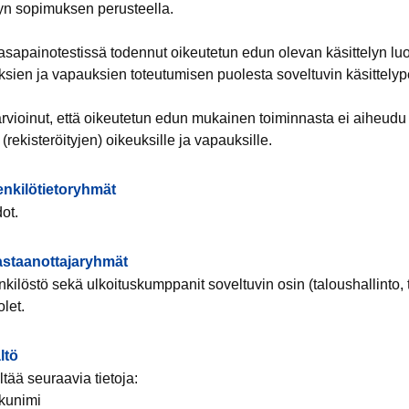
yn sopimuksen perusteella.
tasapainotestissä todennut oikeutetun edun olevan käsittelyn lu
uksien ja vapauksien toteutumisen puolesta soveltuvin käsittelyp
arvioinut, että oikeutetun edun mukainen toiminnasta ei aiheudu
(rekisteröityjen) oikeuksille ja vapauksille.
nkilötietoryhmät
ot.
vastaanottajaryhmät
kilöstö sekä ulkoituskumppanit soveltuvin osin (taloushallinto, ti
let.
ltö
ltää seuraavia tietoja:
ukunimi