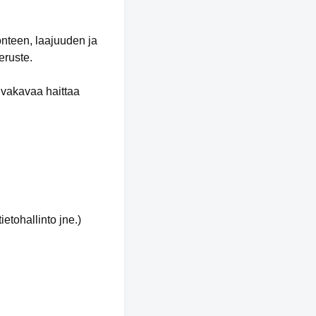
onteen, laajuuden ja
eruste.
 vakavaa haittaa
etohallinto jne.)