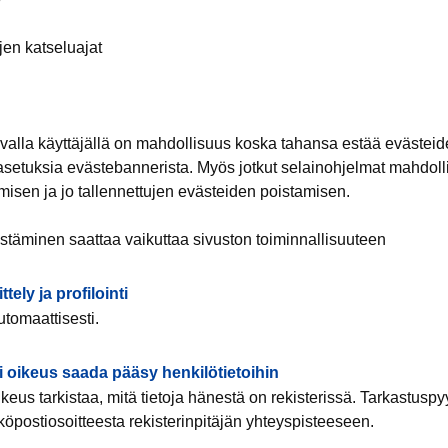
ujen katseluajat
valla käyttäjällä on mahdollisuus koska tahansa estää evästeid
asetuksia evästebannerista. Myös jotkut selainohjelmat mahdolli
isen ja jo tallennettujen evästeiden poistamisen.
stäminen saattaa vaikuttaa sivuston toiminnallisuuteen
ely ja profilointi
automaattisesti.
i oikeus saada pääsy henkilötietoihin
ikeus tarkistaa, mitä tietoja hänestä on rekisterissä. Tarkastuspy
köpostiosoitteesta rekisterinpitäjän yhteyspisteeseen.