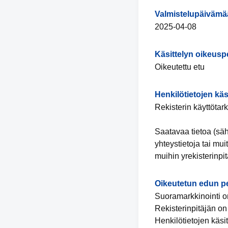
Valmistelupäivämä
2025-04-08
Käsittelyn oikeusp
Oikeutettu etu
Henkilötietojen käs
Rekisterin käyttötar
Saatavaa tietoa (säh
yhteystietoja tai mu
muihin yrekisterinpitä
Oikeutetun edun p
Suoramarkkinointi on
Rekisterinpitäjän on 
Henkilötietojen käsit