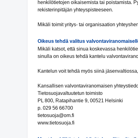
henkilötietojen oikaisemista tai poistamista. 
rekisterinpitäjän yhteyspisteeseen.
Mikäli toimit yritys- tai organisaation yhteyshe
Oikeus tehdä valitus valvontaviranomaisell
Mikäli katsot, että sinua koskevassa henkilötiet
sinulla on oikeus tehdä kantelu valvontaviran
Kantelun voit tehdä myös siinä jäsenvaltiossa,
Kansallisen valvontaviranomaisen yhteystiedo
Tietosuojavaltuutetun toimisto
PL 800, Ratapihantie 9, 00521 Helsinki
p. 029 56 66700
tietosuoja@om.fi
www.tietosuoja.fi