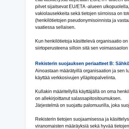
pilvet sijaitsevat EU/ETA -alueen ulkopuolella,
vakiolausekkeita sekä tietojen siirroissa on tot
(henkilötietojen pseudonymisoinnista ja vastaa
vaatiessa sellaisen.
Kun henkilötietoja käsittelevä organisaatio 
siirtoperusteena silloin sitä sen voimassaolon
Rekisterin suojauksen periaatteet B: Sähkö
Ainoastaan määrätyillä organisaation ja sen lu
käyttää verkkosivujen ylläpitopalvelinta.
Kullakin määritellyllä käyttäjällä on oma henk
on allekirjoittanut salassapitositoumuksen.
Järjestelmä on suojattu palomuurilla, joka suo
Rekisterin tietojen suojaamisessa ja käsittely
viranomaisten määräyksiä sekä hyvää tietojen