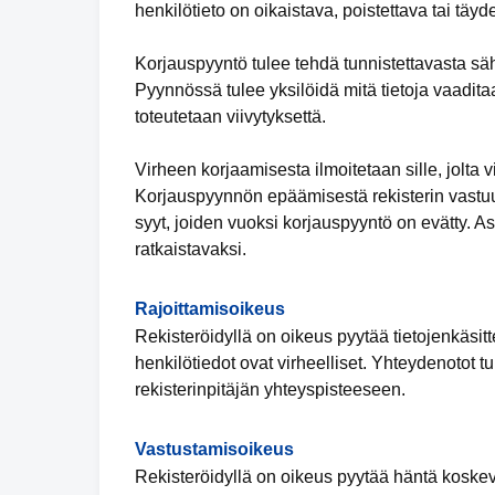
henkilötieto on oikaistava, poistettava tai täy
Korjauspyyntö tulee tehdä tunnistettavasta säh
Pyynnössä tulee yksilöidä mitä tietoja vaadita
toteutetaan viivytyksettä.
Virheen korjaamisesta ilmoitetaan sille, jolta vi
Korjauspyynnön epäämisestä rekisterin vastuuh
syyt, joiden vuoksi korjauspyyntö on evätty. 
ratkaistavaksi.
Rajoittamisoikeus
Rekisteröidyllä on oikeus pyytää tietojenkäsitte
henkilötiedot ovat virheelliset. Yhteydenotot t
rekisterinpitäjän yhteyspisteeseen.
Vastustamisoikeus
Rekisteröidyllä on oikeus pyytää häntä koskevi