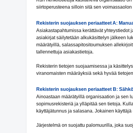
siirtoperusteena silloin sitä sen voimassaolon
Rekisterin suojauksen periaatteet A: Manua
Asiakastapahtumissa kerättävät yhteystiedot ja
asiakirjat säilytetään alkukäsittelyn jälkeen luk
määrätyillä, salassapitositoumuksen allekirjoit
tallennettuja asiakastietoja.
Rekisterin tietojen suojaamisessa ja käsittely
viranomaisten määräyksiä sekä hyvää tietojen
Rekisterin suojauksen periaatteet B: Sähkö
Ainoastaan määrätyillä organisaation ja sen lu
sopimusrekisteriä ja ylläpitää sen tietoja. Kul
käyttäjätunnus ja salasana. Jokainen käyttäjä 
Järjestelmä on suojattu palomuurilla, joka suo