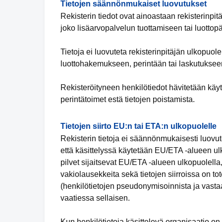
Tietojen säännönmukaiset luovutukset
Rekisterin tiedot ovat ainoastaan rekisterinpit
joko lisäarvopalvelun tuottamiseen tai luottop
Tietoja ei luovuteta rekisterinpitäjän ulkopuol
luottohakemukseen, perintään tai laskutukseen
Rekisteröityneen henkilötiedot hävitetään käyt
perintätoimet estä tietojen poistamista.
Tietojen siirto EU:n tai ETA:n ulkopuolelle
Rekisterin tietoja ei säännönmukaisesti luovut
että käsittelyssä käytetään EU/ETA -alueen ulko
pilvet sijaitsevat EU/ETA -alueen ulkopuolella,
vakiolausekkeita sekä tietojen siirroissa on tot
(henkilötietojen pseudonymisoinnista ja vastaa
vaatiessa sellaisen.
Kun henkilötietoja käsittelevä organisaatio 