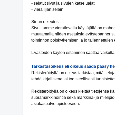
- selatut sivut ja sivujen katseluajat
- vierailijan selain
Sinun oikeutesi
Sivuillamme vierailevalla käyttäjällä on mahd
muuttamalla niiden asetuksia evästebannerista
toiminnon poiskytkemisen ja jo tallennettujen
Evästeiden käytön estäminen saattaa vaikuttaa
Tarkastusoikeus eli oikeus saada pääsy hen
Rekisteröidyllä on oikeus tarkistaa, mitä tieto
tehdä kirjallisena tai todisteellisesti tunnistet
Rekisteröidyllä on oikeus kieltää tietojensa k
suoramarkkinointia sekä markkina- ja mielipide
asiakaspalvelupisteeseen.