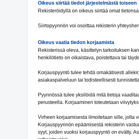
Oikeus siirtää tiedot järjestelmästä toiseen
Rekisteröidyllä on oikeus siirtää omat tietonsa
Siirtopyynnön voi osoittaa rekisterin yhteyshen
Oikeus vaatia tiedon korjaamista
Rekisterissä oleva, käsittelyn tarkoituksen kan
henkilötieto on oikaistava, poistettava tai täy
Korjauspyyntö tulee tehdä omakätisesti allekirjo
asiakaspalveluun tai todisteellisesti tunnistet
Pyynnössä tulee yksilöidä mitä tietoja vaaditaa
perusteella. Korjaaminen toteutetaan viivytyks
Virheen korjaamisesta ilmoitetaan sille, jolta vi
Korjauspyynnön epäämisestä rekisterin vastuuh
syyt, joiden vuoksi korjauspyyntö on evätty. 