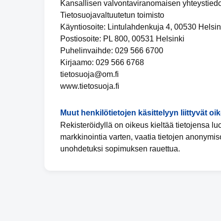
Kansallisen valvontaviranomaisen yhteystiedo
Tietosuojavaltuutetun toimisto
Käyntiosoite: Lintulahdenkuja 4, 00530 Helsin
Postiosoite: PL 800, 00531 Helsinki
Puhelinvaihde: 029 566 6700
Kirjaamo: 029 566 6768
tietosuoja@om.fi
www.tietosuoja.fi
Muut henkilötietojen käsittelyyn liittyvät oi
Rekisteröidyllä on oikeus kieltää tietojensa l
markkinointia varten, vaatia tietojen anonymis
unohdetuksi sopimuksen rauettua.