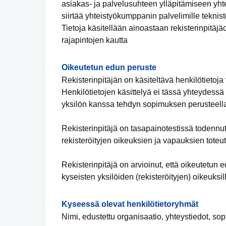
asiakas- ja palvelusuhteen ylläpitämiseen yhte
siirtää yhteistyökumppanin palvelimille teknis
Tietoja käsitellään ainoastaan rekisterinpitäj
rajapintojen kautta
Oikeutetun edun peruste
Rekisterinpitäjän on käsiteltävä henkilötietoja 
Henkilötietojen käsittelyä ei tässä yhteydessä v
yksilön kanssa tehdyn sopimuksen perusteell
Rekisterinpitäjä on tasapainotestissä todennu
rekisteröityjen oikeuksien ja vapauksien toteu
Rekisterinpitäjä on arvioinut, että oikeutetu
kyseisten yksilöiden (rekisteröityjen) oikeuksil
Kyseessä olevat henkilötietoryhmät
Nimi, edustettu organisaatio, yhteystiedot, so