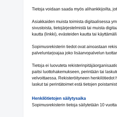
Tietoja voidaan saada myös alihankkijoilta, jot
Asiakkaiden muista toimista digitaalisessa y
sivustoista, tietojärjestelmistä tai muista digit
kautta (linkki), evästeiden kautta tai käyttämäl
Sopimusrekisterin tiedot ovat ainoastaan rekist
palveluntarjoajaa joko lisäarvopalvelun tuotta
Tietoja ei luovuteta rekisterinpitäjäorganisaa
paitsi luottohakemukseen, perintään tai lasku
velvoittaessa. Rekisteröityneen henkilötiedot 
laskut tai perintätoimet estä tietojen poistamist
Henkilötietojen säilytysaika
Sopimusrekisterin tietoja säilytetään 10 vuot