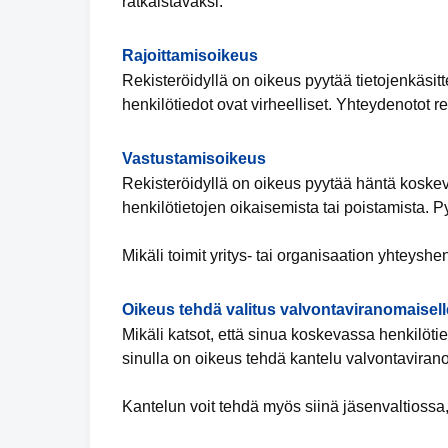
ratkaistavaksi.
Rajoittamisoikeus
Rekisteröidyllä on oikeus pyytää tietojenkäsitte
henkilötiedot ovat virheelliset. Yhteydenotot re
Vastustamisoikeus
Rekisteröidyllä on oikeus pyytää häntä koskevi
henkilötietojen oikaisemista tai poistamista. P
Mikäli toimit yritys- tai organisaation yhteyshe
Oikeus tehdä valitus valvontaviranomaisell
Mikäli katsot, että sinua koskevassa henkilötiet
sinulla on oikeus tehdä kantelu valvontaviran
Kantelun voit tehdä myös siinä jäsenvaltiossa,