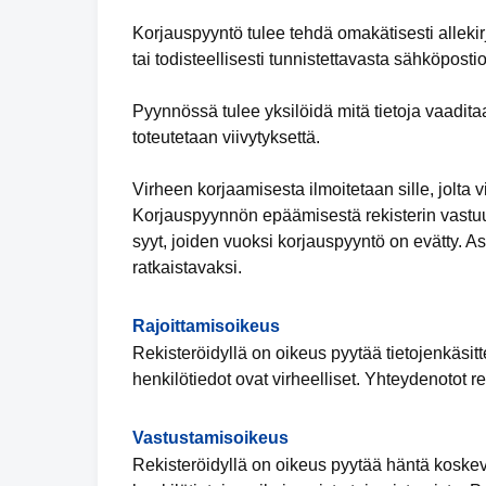
Korjauspyyntö tulee tehdä omakätisesti allekirj
tai todisteellisesti tunnistettavasta sähköpostio
Pyynnössä tulee yksilöidä mitä tietoja vaadita
toteutetaan viivytyksettä.
Virheen korjaamisesta ilmoitetaan sille, jolta vi
Korjauspyynnön epäämisestä rekisterin vastuuh
syyt, joiden vuoksi korjauspyyntö on evätty. 
ratkaistavaksi.
Rajoittamisoikeus
Rekisteröidyllä on oikeus pyytää tietojenkäsitte
henkilötiedot ovat virheelliset. Yhteydenotot re
Vastustamisoikeus
Rekisteröidyllä on oikeus pyytää häntä koskevi