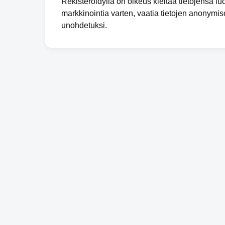
Rekisteröidyllä on oikeus kieltää tietojensa l
markkinointia varten, vaatia tietojen anonymis
unohdetuksi.