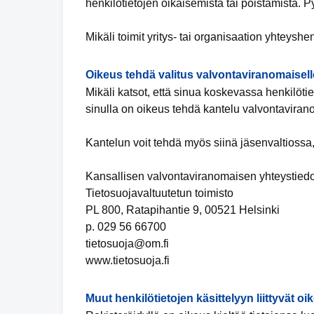
henkilötietojen oikaisemista tai poistamista. P
Mikäli toimit yritys- tai organisaation yhteyshe
Oikeus tehdä valitus valvontaviranomaisell
Mikäli katsot, että sinua koskevassa henkilötiet
sinulla on oikeus tehdä kantelu valvontaviran
Kantelun voit tehdä myös siinä jäsenvaltiossa,
Kansallisen valvontaviranomaisen yhteystiedo
Tietosuojavaltuutetun toimisto
PL 800, Ratapihantie 9, 00521 Helsinki
p. 029 56 66700
tietosuoja@om.fi
www.tietosuoja.fi
Muut henkilötietojen käsittelyyn liittyvät oi