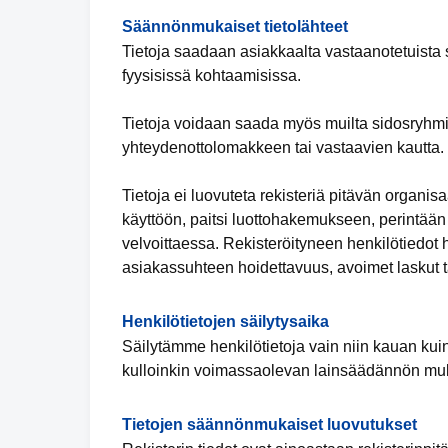
Säännönmukaiset tietolähteet
Tietoja saadaan asiakkaalta vastaanotetuista s
fyysisissä kohtaamisissa.
Tietoja voidaan saada myös muilta sidosryhmi
yhteydenottolomakkeen tai vastaavien kautta.
Tietoja ei luovuteta rekisteriä pitävän organi
käyttöön, paitsi luottohakemukseen, perintään
velvoittaessa. Rekisteröityneen henkilötiedot 
asiakassuhteen hoidettavuus, avoimet laskut ta
Henkilötietojen säilytysaika
Säilytämme henkilötietoja vain niin kauan kuin
kulloinkin voimassaolevan lainsäädännön muk
Tietojen säännönmukaiset luovutukset