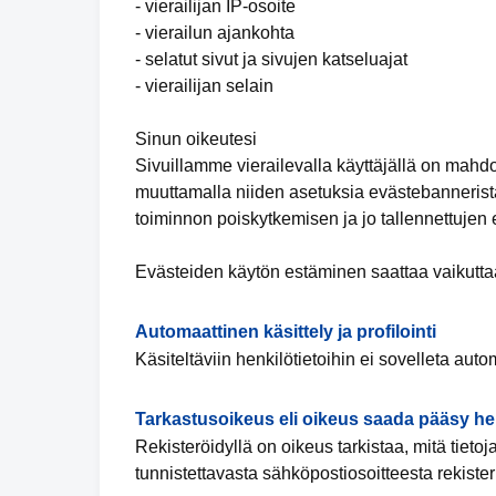
- vierailijan IP-osoite
- vierailun ajankohta
- selatut sivut ja sivujen katseluajat
- vierailijan selain
Sinun oikeutesi
Sivuillamme vierailevalla käyttäjällä on mahd
muuttamalla niiden asetuksia evästebannerista
toiminnon poiskytkemisen ja jo tallennettujen
Evästeiden käytön estäminen saattaa vaikuttaa
Automaattinen käsittely ja profilointi
Käsiteltäviin henkilötietoihin ei sovelleta automa
Tarkastusoikeus eli oikeus saada pääsy hen
Rekisteröidyllä on oikeus tarkistaa, mitä tieto
tunnistettavasta sähköpostiosoitteesta rekiste