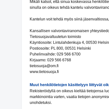
Mikäli katsot, että sinua koskevassa henkilötiet
sinulla on oikeus tehdä kantelu valvontaviran
Kantelun voit tehdä myös siinä jäsenvaltiossa,
Kansallisen valvontaviranomaisen yhteystiedo
Tietosuojavaltuutetun toimisto
Käyntiosoite: Lintulahdenkuja 4, 00530 Helsin
Postiosoite: PL 800, 00531 Helsinki
Puhelinvaihde: 029 566 6700
Kirjaamo: 029 566 6768
tietosuoja@om.fi
www.tietosuoja.fi
Muut henkilötietojen käsittelyyn liittyvät oi
Rekisteröidyllä on oikeus kieltää tietojensa l
markkinointia varten, vaatia tietojen anonymis
unohdetuksi.