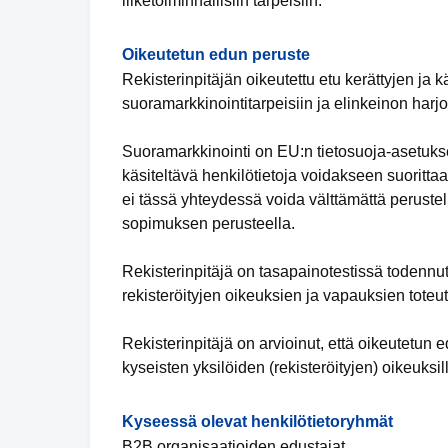
liiketoiminnallisiin tarpeisiin.
Oikeutetun edun peruste
Rekisterinpitäjän oikeutettu etu kerättyjen ja k
suoramarkkinointitarpeisiin ja elinkeinon harj
Suoramarkkinointi on EU:n tietosuoja-asetukse
käsiteltävä henkilötietoja voidakseen suorittaa 
ei tässä yhteydessä voida välttämättä perustell
sopimuksen perusteella.
Rekisterinpitäjä on tasapainotestissä todennu
rekisteröityjen oikeuksien ja vapauksien toteu
Rekisterinpitäjä on arvioinut, että oikeutetu
kyseisten yksilöiden (rekisteröityjen) oikeuksil
Kyseessä olevat henkilötietoryhmät
B2B organisaatioiden edustajat