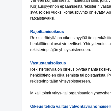
Virheen korjaamisesta ilmoitetaan sille, jolta vi
Korjauspyynnön epäämisestä rekisterin vastuuh
syyt, joiden vuoksi korjauspyyntö on evätty. 
ratkaistavaksi.
Rajoittamisoikeus
Rekisteröidyllä on oikeus pyytää tietojenkäsitte
henkilötiedot ovat virheelliset. Yhteydenotot t
rekisterinpitäjän yhteyspisteeseen.
Vastustamisoikeus
Rekisteröidyllä on oikeus pyytää häntä koskevi
henkilötietojen oikaisemista tai poistamista. 
rekisterinpitäjän yhteyspisteeseen.
Mikäli toimit yritys- tai organisaation yhteyshe
Oikeus tehdä valitus valvontaviranomaisell