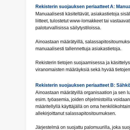
Rekisterin suojauksen periaatteet A: Manua
Manuaalisesti käsiteltävät, asiakastietoja sisält
liitteet, tulostetut www-lomakkeet tai vastaavat
paloturvallisissa säilytystiloissa.
Ainoastaan määrätyillä, salassapitositoumuksen 
manuaalisesti tallennettuja asiakastietoja.
Rekisterin tietojen suojaamisessa ja käsittely
viranomaisten määräyksiä sekä hyvää tietojen
Rekisterin suojauksen periaatteet B: Sähkö
Ainoastaan määrätyillä organisaation ja sen lu
esim. työasemia, joiden ohjelmistoilla voidaan 
määritellyllä käyttäjällä on oma henkilökohtai
allekirjoittanut salassapitositoumuksen.
Järjestelmä on suojattu palomuurilla, joka suo