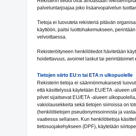
Rekisterin tiedot ovat ainoastaan rekisterinpit
palveluntarjoajaa joko lisäarvopalvelun tuotta
Tietoja ei luovuteta rekisteriä pitävän organi
käyttöön, paitsi luottohakemukseen, perintään
velvoittaessa.
Rekisteröityneen henkilötiedot hävitetään käy
hoidettavuus, avoimet laskut tai perintätoimet 
Tietojen siirto EU:n tai ETA:n ulkopuolelle
Rekisterin tietoja ei säännönmukaisesti luovut
että käsittelyssä käytetään EU/ETA -alueen ulko
pilvet sijaitsevat EU/ETA -alueen ulkopuolella,
vakiolausekkeita sekä tietojen siirroissa on tot
(henkilötietojen pseudonymisoinnista ja vastaa
vaatiessa sellaisen. Kun henkilötietoja käsit
tietosuojakehykseen (DPF), käytetään siirtope