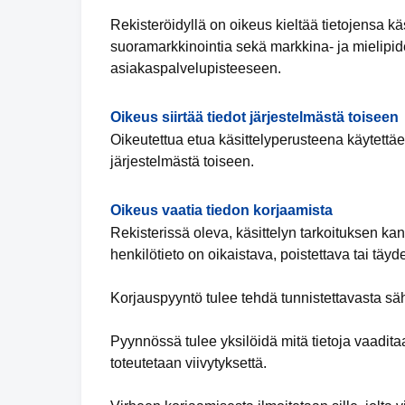
Rekisteröidyllä on oikeus kieltää tietojensa k
suoramarkkinointia sekä markkina- ja mielipide
asiakaspalvelupisteeseen.
Oikeus siirtää tiedot järjestelmästä toiseen
Oikeutettua etua käsittelyperusteena käytettäess
järjestelmästä toiseen.
Oikeus vaatia tiedon korjaamista
Rekisterissä oleva, käsittelyn tarkoituksen kan
henkilötieto on oikaistava, poistettava tai täy
Korjauspyyntö tulee tehdä tunnistettavasta säh
Pyynnössä tulee yksilöidä mitä tietoja vaadita
toteutetaan viivytyksettä.