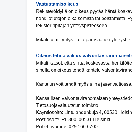
Vastustamisoikeus
Rekisteröidyllä on oikeus pyytää häntä koskevi
henkilötietojen oikaisemista tai poistamista. 
rekisterinpitäjän yhteyspisteeseen.
Mikäli toimit yritys- tai organisaation yhteyshe
Oikeus tehdä valitus valvontaviranomaisell
Mikäli katsot, että sinua koskevassa henkilötiet
sinulla on oikeus tehdä kantelu valvontaviran
Kantelun voit tehdä myös siinä jäsenvaltiossa,
Kansallisen valvontaviranomaisen yhteystiedo
Tietosuojavaltuutetun toimisto
Käyntiosoite: Lintulahdenkuja 4, 00530 Helsin
Postiosoite: PL 800, 00531 Helsinki
Puhelinvaihde: 029 566 6700