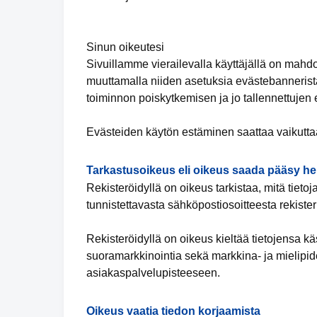
Sinun oikeutesi
Sivuillamme vierailevalla käyttäjällä on mahd
muuttamalla niiden asetuksia evästebannerista
toiminnon poiskytkemisen ja jo tallennettujen
Evästeiden käytön estäminen saattaa vaikuttaa
Tarkastusoikeus eli oikeus saada pääsy hen
Rekisteröidyllä on oikeus tarkistaa, mitä tieto
tunnistettavasta sähköpostiosoitteesta rekiste
Rekisteröidyllä on oikeus kieltää tietojensa k
suoramarkkinointia sekä markkina- ja mielipide
asiakaspalvelupisteeseen.
Oikeus vaatia tiedon korjaamista