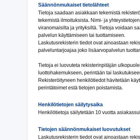
Säännönmukaiset tietolähteet
Tietoja saadaan asiakkaan tekemistä rekister
tekemistä ilmoituksista. Nimi- ja yhteystietoje
viranomaisilta ja yrityksiltä. Tietoja voidaan sa
palvelun käyttämiseen tai tuottamiseen.
Laskutusrekisterin tiedot ovat ainoastaan rekis
palveluntarjoajaa joko lisäarvopalvelun tuotta
Tietoja ei luovuteta rekisterinpitäjän ulkopuol
luottohakemukseen, perintään tai laskutukseen
Rekisteröityneen henkilötiedot hävitetään käyt
perintätoimet estä tietojen poistamista.
Henkilötietojen säilytysaika
Henkilötietoja säilytetään 10 vuotta asiakassu
Tietojen säännönmukaiset luovutukset
Laskutusrekisterin tiedot ovat ainoastaan reki