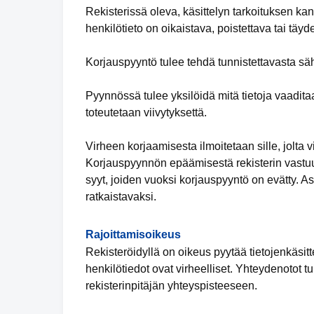
Rekisterissä oleva, käsittelyn tarkoituksen kan
henkilötieto on oikaistava, poistettava tai täy
Korjauspyyntö tulee tehdä tunnistettavasta säh
Pyynnössä tulee yksilöidä mitä tietoja vaadita
toteutetaan viivytyksettä.
Virheen korjaamisesta ilmoitetaan sille, jolta vi
Korjauspyynnön epäämisestä rekisterin vastuuh
syyt, joiden vuoksi korjauspyyntö on evätty. 
ratkaistavaksi.
Rajoittamisoikeus
Rekisteröidyllä on oikeus pyytää tietojenkäsitte
henkilötiedot ovat virheelliset. Yhteydenotot t
rekisterinpitäjän yhteyspisteeseen.