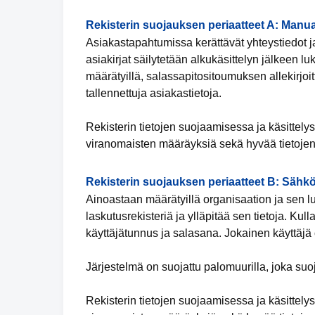
Rekisterin suojauksen periaatteet A: Manua
Asiakastapahtumissa kerättävät yhteystiedot ja
asiakirjat säilytetään alkukäsittelyn jälkeen luk
määrätyillä, salassapitositoumuksen allekirjoit
tallennettuja asiakastietoja.
Rekisterin tietojen suojaamisessa ja käsittely
viranomaisten määräyksiä sekä hyvää tietojen
Rekisterin suojauksen periaatteet B: Sähkö
Ainoastaan määrätyillä organisaation ja sen lu
laskutusrekisteriä ja ylläpitää sen tietoja. Kul
käyttäjätunnus ja salasana. Jokainen käyttäjä 
Järjestelmä on suojattu palomuurilla, joka suo
Rekisterin tietojen suojaamisessa ja käsittely