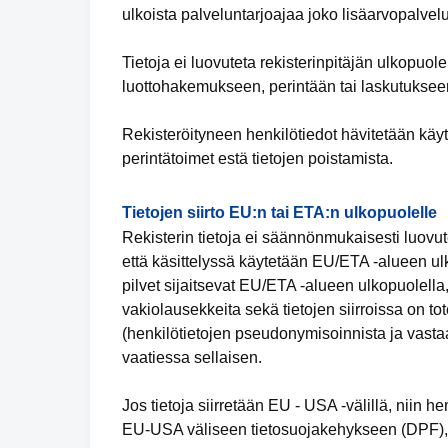
ulkoista palveluntarjoajaa joko lisäarvopalvel
Tietoja ei luovuteta rekisterinpitäjän ulkopuol
luottohakemukseen, perintään tai laskutukseen
Rekisteröityneen henkilötiedot hävitetään käyt
perintätoimet estä tietojen poistamista.
Tietojen siirto EU:n tai ETA:n ulkopuolelle
Rekisterin tietoja ei säännönmukaisesti luovut
että käsittelyssä käytetään EU/ETA -alueen ulko
pilvet sijaitsevat EU/ETA -alueen ulkopuolella,
vakiolausekkeita sekä tietojen siirroissa on tot
(henkilötietojen pseudonymisoinnista ja vastaa
vaatiessa sellaisen.
Jos tietoja siirretään EU - USA -välillä, niin he
EU-USA väliseen tietosuojakehykseen (DPF), 