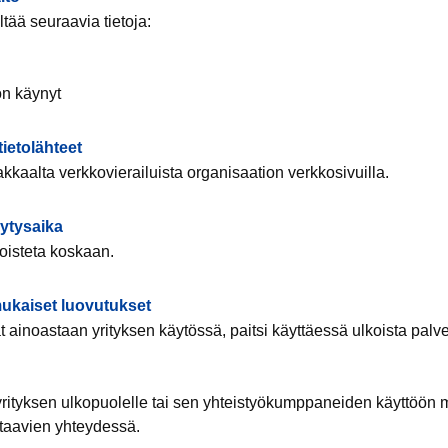
ltää seuraavia tietoja:
 on käynyt
ietolähteet
kkaalta verkkovierailuista organisaation verkkosivuilla.
lytysaika
poisteta koskaan.
ukaiset luovutukset
at ainoastaan yrityksen käytössä, paitsi käyttäessä ulkoista palv
 yrityksen ulkopuolelle tai sen yhteistyökumppaneiden käyttöön
staavien yhteydessä.