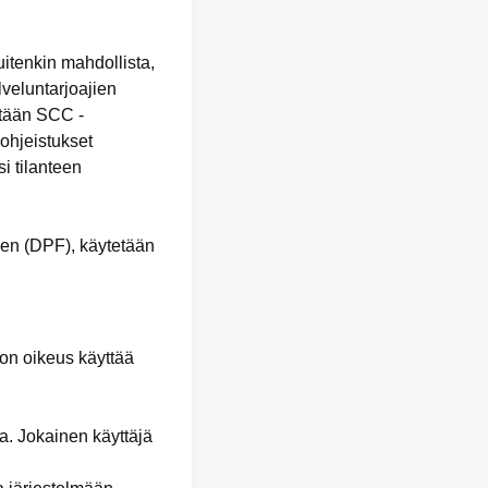
uitenkin mahdollista,
lveluntarjoajien
tetään SCC -
 ohjeistukset
i tilanteen
een (DPF), käytetään
 on oikeus käyttää
a. Jokainen käyttäjä