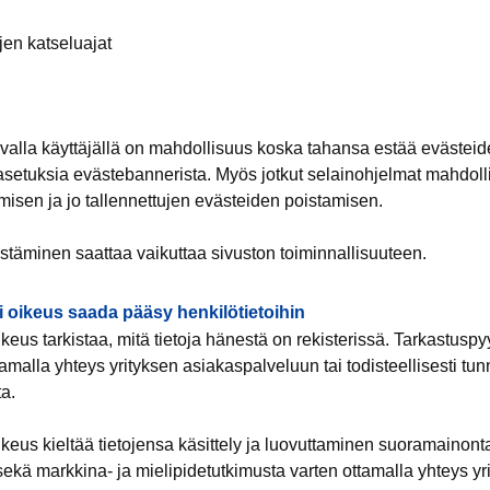
ujen katseluajat
valla käyttäjällä on mahdollisuus koska tahansa estää evästeid
asetuksia evästebannerista. Myös jotkut selainohjelmat mahdolli
isen ja jo tallennettujen evästeiden poistamisen.
stäminen saattaa vaikuttaa sivuston toiminnallisuuteen.
i oikeus saada pääsy henkilötietoihin
keus tarkistaa, mitä tietoja hänestä on rekisterissä. Tarkastuspy
tamalla yhteys yrityksen asiakaspalveluun tai todisteellisesti tun
a.
ikeus kieltää tietojensa käsittely ja luovuttaminen suoramainont
ekä markkina- ja mielipidetutkimusta varten ottamalla yhteys yr