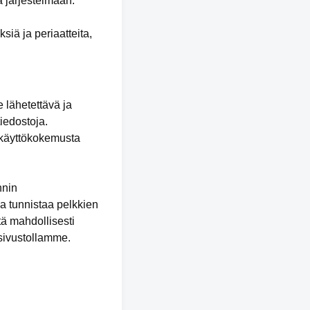
a järjestelmään.
siä ja periaatteita,
 lähetettävä ja
tiedostoja.
n käyttökokemusta
nnin
a tunnistaa pelkkien
tä mahdollisesti
 sivustollamme.