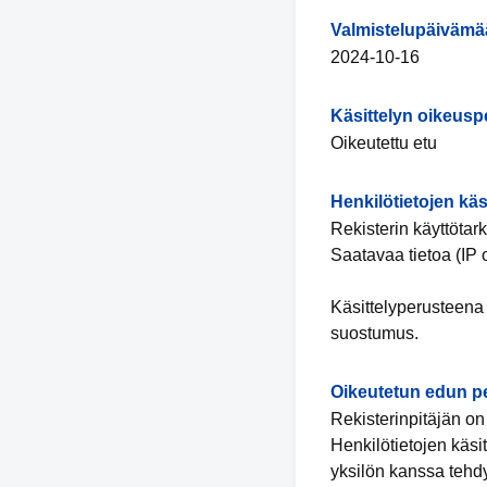
Valmistelupäivämä
2024-10-16
Käsittelyn oikeusp
Oikeutettu etu
Henkilötietojen käs
Rekisterin käyttötar
Saatavaa tietoa (IP 
Käsittelyperusteena 
suostumus.
Oikeutetun edun p
Rekisterinpitäjän on 
Henkilötietojen käsit
yksilön kanssa tehd