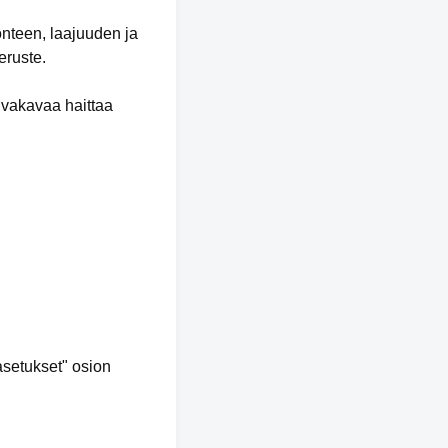
onteen, laajuuden ja
eruste.
 vakavaa haittaa
asetukset" osion