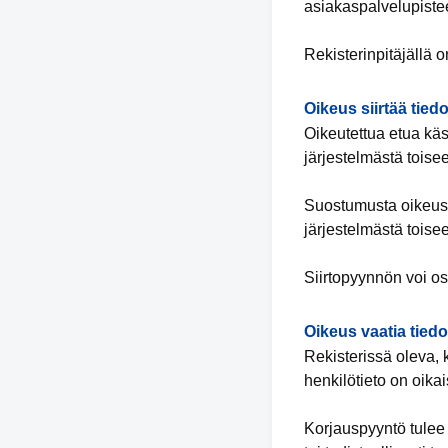
asiakaspalvelupiste
Rekisterinpitäjällä 
Oikeus siirtää tied
Oikeutettua etua käsi
järjestelmästä toise
Suostumusta oikeusp
järjestelmästä toise
Siirtopyynnön voi oso
Oikeus vaatia tied
Rekisterissä oleva, 
henkilötieto on oikai
Korjauspyyntö tulee 