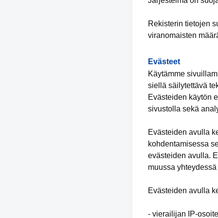
Järjestelmä on suoja
Rekisterin tietojen 
viranomaisten määrä
Evästeet
Käytämme sivuillamme
siellä säilytettävä te
Evästeiden käytön e
sivustolla sekä anal
Evästeiden avulla ke
kohdentamisessa sekä
evästeiden avulla. E
muussa yhteydessä s
Evästeiden avulla ke
- vierailijan IP-osoit