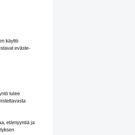
en käyttö
stavat eväste-
yntö tulee
nistettavasta
aa, etämyyntiä ja
ityksen