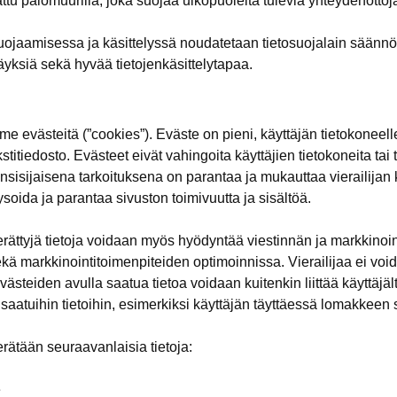
ttu palomuurilla, joka suojaa ulkopuolelta tulevia yhteydenottoj
suojaamisessa ja käsittelyssä noudatetaan tietosuojalain säännök
yksiä sekä hyvää tietojenkäsittelytapaa.
 evästeitä (”cookies”). Eväste on pieni, käyttäjän tietokoneelle
kstitiedosto. Evästeet eivät vahingoita käyttäjien tietokoneita tai 
nsisijaisena tarkoituksena on parantaa ja mukauttaa vierailija
ysoida ja parantaa sivuston toimivuutta ja sisältöä.
rättyjä tietoja voidaan myös hyödyntää viestinnän ja markkinoi
 markkinointitoimenpiteiden optimoinnissa. Vierailijaa ei void
västeiden avulla saatua tietoa voidaan kuitenkin liittää käyttäjäl
aatuihin tietoihin, esimerkiksi käyttäjän täyttäessä lomakkeen
rätään seuraavanlaisia tietoja:
e