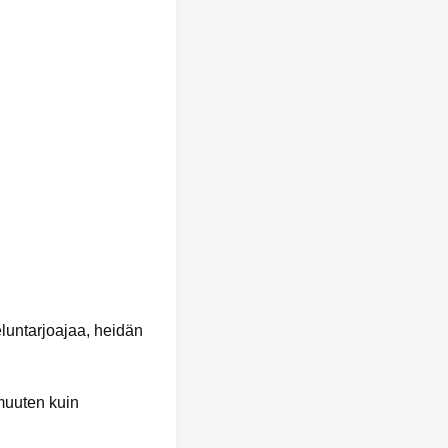
eluntarjoajaa, heidän
 muuten kuin