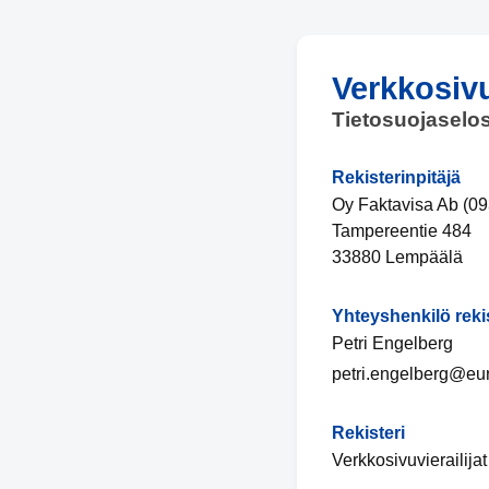
Verkkosivu
Tietosuojaselo
Rekisterinpitäjä
Oy Faktavisa Ab (0
Tampereentie 484
33880 Lempäälä
Yhteyshenkilö reki
Petri Engelberg
petri.engelberg@eu
Rekisteri
Verkkosivuvierailijat