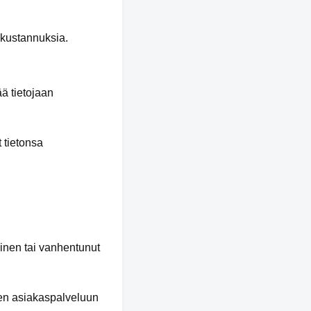
e kustannuksia.
ää tietojaan
 tietonsa
linen tai vanhentunut
ksen asiakaspalveluun