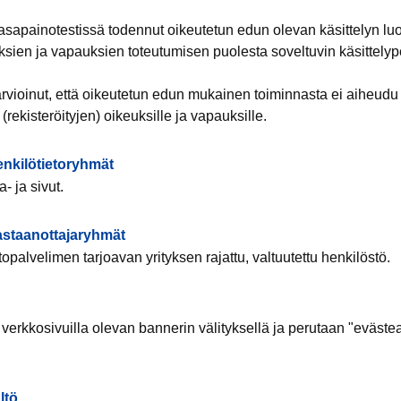
tasapainotestissä todennut oikeutetun edun olevan käsittelyn lu
uksien ja vapauksien toteutumisen puolesta soveltuvin käsittelyp
arvioinut, että oikeutetun edun mukainen toiminnasta ei aiheudu
(rekisteröityjen) oikeuksille ja vapauksille.
nkilötietoryhmät
a- ja sivut.
vastaanottajaryhmät
opalvelimen tarjoavan yrityksen rajattu, valtuutettu henkilöstö.
erkkosivuilla olevan bannerin välityksellä ja perutaan "eväste
ltö