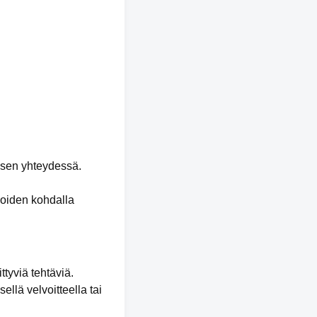
misen yhteydessä.
koiden kohdalla
ttyviä tehtäviä.
ellä velvoitteella tai