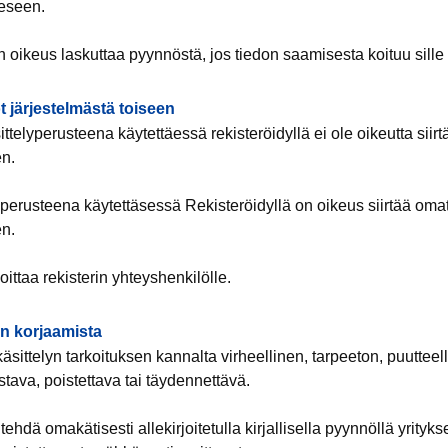
eseen.
on oikeus laskuttaa pyynnöstä, jos tiedon saamisesta koituu sill
ot järjestelmästä toiseen
ttelyperusteena käytettäessä rekisteröidyllä ei ole oikeutta siirt
en.
erusteena käytettäsessä Rekisteröidyllä on oikeus siirtää omat
en.
ittaa rekisterin yhteyshenkilölle.
on korjaamista
käsittelyn tarkoituksen kannalta virheellinen, tarpeeton, puutteel
stava, poistettava tai täydennettävä.
tehdä omakätisesti allekirjoitetulla kirjallisella pyynnöllä yrity