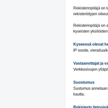
Rekisterinpitäjä on 
rekisteröityjen oike
Rekisterinpitäjä on 
kyseisten yksilöiden 
Kyseessä olevat he
IP osoite, vierailuaik
Vastaanottajat ja 
Verkkosivujen ylläpit
Suostumus
Sustumus annetaan v
kautta.
Rekisterin tietosisä