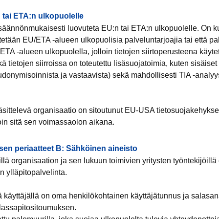
n tai ETA:n ulkopuolelle
i säännönmukaisesti luovuteta EU:n tai ETA:n ulkopuolelle. On k
ytetään EU/ETA -alueen ulkopuolisia palveluntarjoajia tai että pa
U/ETA -alueen ulkopuolella, jolloin tietojen siirtoperusteena käy
 tietojen siirroissa on toteutettu lisäsuojatoimia, kuten sisäiset
udonymisoinnista ja vastaavista) sekä mahdollisesti TIA -analyys
käsittelevä organisaatio on sitoutunut EU-USA tietosuojakehyks
loin sitä sen voimassaolon aikana.
sen periaatteet B: Sähköinen aineisto
lä organisaation ja sen lukuun toimivien yritysten työntekijöillä
 ylläpitopalvelinta.
lä käyttäjällä on oma henkilökohtainen käyttäjätunnus ja salasan
salassapitositoumuksen.