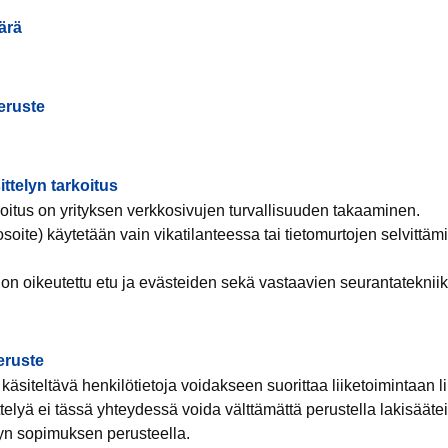
ärä
eruste
ittelyn tarkoitus
koitus on yrityksen verkkosivujen turvallisuuden takaaminen.
osoite) käytetään vain vikatilanteessa tai tietomurtojen selvittä
on oikeutettu etu ja evästeiden sekä vastaavien seurantateknii
eruste
käsiteltävä henkilötietoja voidakseen suorittaa liiketoimintaan lii
telyä ei tässä yhteydessä voida välttämättä perustella lakisääteis
yn sopimuksen perusteella.