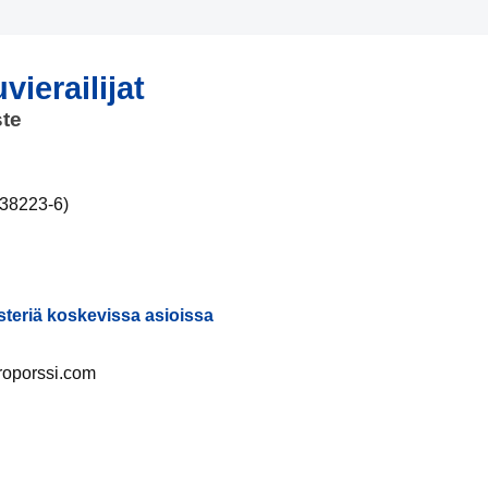
vierailijat
ste
938223-6)
steriä koskevissa asioissa
roporssi.com