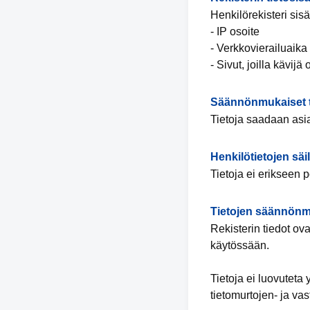
Henkilörekisteri sisä
- IP osoite
- Verkkovierailuaika
- Sivut, joilla kävijä
Säännönmukaiset t
Tietoja saadaan asia
Henkilötietojen säi
Tietoja ei erikseen 
Tietojen säännönm
Rekisterin tiedot ov
käytössään.
Tietoja ei luovuteta
tietomurtojen- ja va