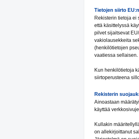
Tietojen siirto EU:
Rekisterin tietoja e
että käsittelyssä kä
pilvet sijaitsevat E
vakiolausekkeita sekä
(henkilötietojen pse
vaatiessa sellaisen.
Kun henkilötietoja 
siirtoperusteena sil
Rekisterin suojauk
Ainoastaan määrätyil
käyttää verkkosivujen
Kullakin määritellyl
on allekirjoittanut 