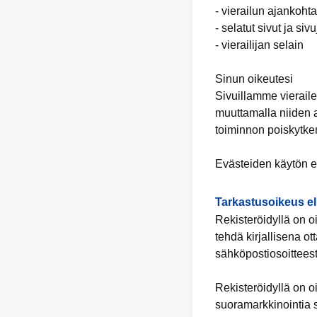
- vierailun ajankohta
- selatut sivut ja siv
- vierailijan selain
Sinun oikeutesi
Sivuillamme vieraile
muuttamalla niiden 
toiminnon poiskytkem
Evästeiden käytön e
Tarkastusoikeus el
Rekisteröidyllä on oi
tehdä kirjallisena ot
sähköpostiosoitteest
Rekisteröidyllä on o
suoramarkkinointia s