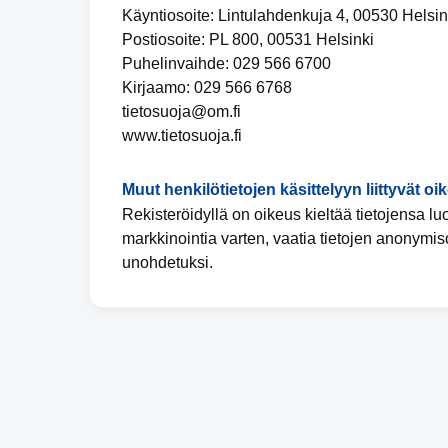
Käyntiosoite: Lintulahdenkuja 4, 00530 Helsin
Postiosoite: PL 800, 00531 Helsinki
Puhelinvaihde: 029 566 6700
Kirjaamo: 029 566 6768
tietosuoja@om.fi
www.tietosuoja.fi
Muut henkilötietojen käsittelyyn liittyvät oi
Rekisteröidyllä on oikeus kieltää tietojensa l
markkinointia varten, vaatia tietojen anonymis
unohdetuksi.