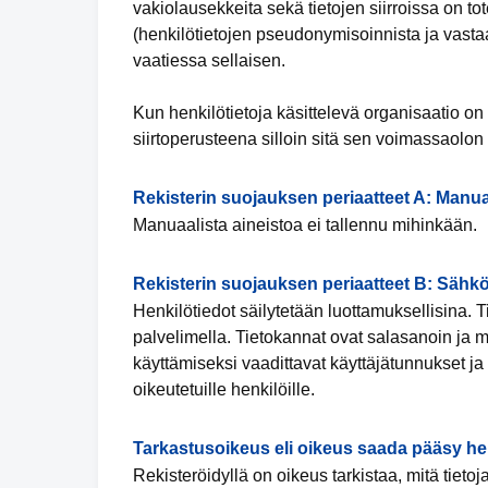
vakiolausekkeita sekä tietojen siirroissa on tot
(henkilötietojen pseudonymisoinnista ja vastaa
vaatiessa sellaisen.
Kun henkilötietoja käsittelevä organisaatio 
siirtoperusteena silloin sitä sen voimassaolon
Rekisterin suojauksen periaatteet A: Manua
Manuaalista aineistoa ei tallennu mihinkään.
Rekisterin suojauksen periaatteet B: Sähkö
Henkilötiedot säilytetään luottamuksellisina. Ti
palvelimella. Tietokannat ovat salasanoin ja mui
käyttämiseksi vaadittavat käyttäjätunnukset j
oikeutetuille henkilöille.
Tarkastusoikeus eli oikeus saada pääsy hen
Rekisteröidyllä on oikeus tarkistaa, mitä tieto