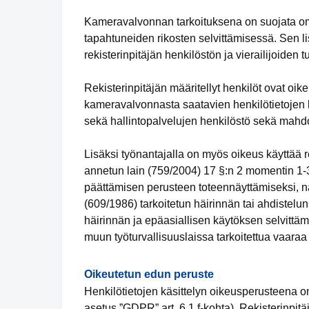
Kameravalvonnan tarkoituksena on suojata omai
tapahtuneiden rikosten selvittämisessä. Sen li
rekisterinpitäjän henkilöstön ja vierailijoiden tu
Rekisterinpitäjän määritellyt henkilöt ovat oi
kameravalvonnasta saatavien henkilötietojen k
sekä hallintopalvelujen henkilöstö sekä mahdoll
Lisäksi työnantajalla on myös oikeus käyttää r
annetun lain (759/2004) 17 §:n 2 momentin 1-3
päättämisen perusteen toteennäyttämiseksi, na
(609/1986) tarkoitetun häirinnän tai ahdistelun
häirinnän ja epäasiallisen käytöksen selvittäm
muun työturvallisuuslaissa tarkoitettua vaaraa
Oikeutetun edun peruste
Henkilötietojen käsittelyn oikeusperusteena on 
asetus ”GDPR” art. 6.1 f-kohta). Rekisterinpitä