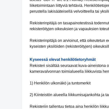
liiketoimintaan liittyviä tehtäviä. Henkilötieto
perustella lakisääteisellä velvoitteella tai yk
Rekisterinpitäjä on tasapainotestissä todennu
rekisteröityjen oikeuksien ja vapauksien toteu
Rekisterinpitäjä on arvioinut, että oikeutetu
kyseisten yksilöiden (rekisteröityjen) oikeuksil
Kyseessä olevat henkilötietoryhmät
Rekisteri sisältää seuraavat kuva-aineistona ole
kameravalvonnan toimialueella liikkuvista henk
1) Henkilön ulkonäkö ja tuntomerkit
2) Kiinteistön alueella liikkumisajankohta ja t
Rekisteriin tallentuu tietoa aina henkilön liik