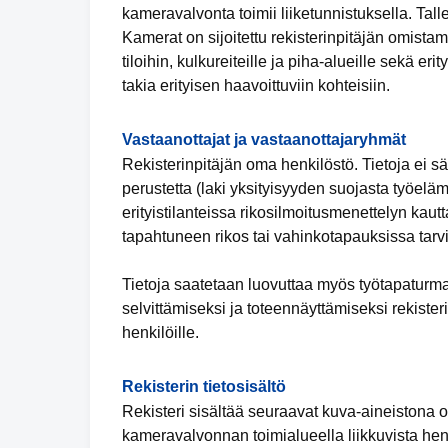
kameravalvonta toimii liiketunnistuksella. Tal
Kamerat on sijoitettu rekisterinpitäjän omistam
tiloihin, kulkureiteille ja piha-alueille sekä er
takia erityisen haavoittuviin kohteisiin.
Vastaanottajat ja vastaanottajaryhmät
Rekisterinpitäjän oma henkilöstö. Tietoja ei 
perustetta (laki yksityisyyden suojasta työelä
erityistilanteissa rikosilmoitusmenettelyn kaut
tapahtuneen rikos tai vahinkotapauksissa tarvi
Tietoja saatetaan luovuttaa myös työtapaturma
selvittämiseksi ja toteennäyttämiseksi rekiste
henkilöille.
Rekisterin tietosisältö
Rekisteri sisältää seuraavat kuva-aineistona ole
kameravalvonnan toimialueella liikkuvista henk