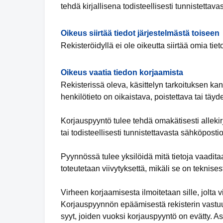
tehdä kirjallisena todisteellisesti tunnistettav
Oikeus siirtää tiedot järjestelmästä toiseen
Rekisteröidyllä ei ole oikeutta siirtää omia tiet
Oikeus vaatia tiedon korjaamista
Rekisterissä oleva, käsittelyn tarkoituksen kan
henkilötieto on oikaistava, poistettava tai täy
Korjauspyyntö tulee tehdä omakätisesti allekirj
tai todisteellisesti tunnistettavasta sähköpostio
Pyynnössä tulee yksilöidä mitä tietoja vaadita
toteutetaan viivytyksettä, mikäli se on teknises
Virheen korjaamisesta ilmoitetaan sille, jolta vi
Korjauspyynnön epäämisestä rekisterin vastuuh
syyt, joiden vuoksi korjauspyyntö on evätty. 