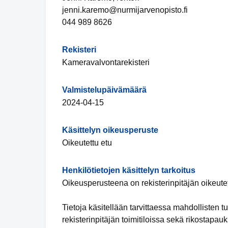
jenni.karemo@nurmijarvenopisto.fi
044 989 8626
Rekisteri
Kameravalvontarekisteri
Valmistelupäivämäärä
2024-04-15
Käsittelyn oikeusperuste
Oikeutettu etu
Henkilötietojen käsittelyn tarkoitus
Oikeusperusteena on rekisterinpitäjän oikeutet
Tietoja käsitellään tarvittaessa mahdollisten
rekisterinpitäjän toimitiloissa sekä rikostapau