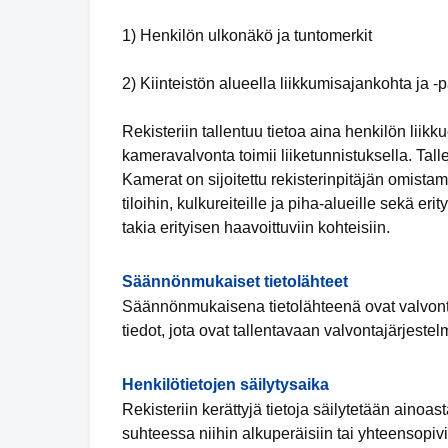
1) Henkilön ulkonäkö ja tuntomerkit
2) Kiinteistön alueella liikkumisajankohta ja -
Rekisteriin tallentuu tietoa aina henkilön liik
kameravalvonta toimii liiketunnistuksella. Tal
Kamerat on sijoitettu rekisterinpitäjän omistam
tiloihin, kulkureiteille ja piha-alueille sekä er
takia erityisen haavoittuviin kohteisiin.
Säännönmukaiset tietolähteet
Säännönmukaisena tietolähteenä ovat valvontak
tiedot, jota ovat tallentavaan valvontajärjest
Henkilötietojen säilytysaika
Rekisteriin kerättyjä tietoja säilytetään ainoas
suhteessa niihin alkuperäisiin tai yhteensopivii