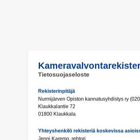
Kameravalvontarekister
Tietosuojaseloste
Rekisterinpitäjä
Nurmijärven Opiston kannatusyhdistys ry (02
Klaukkalantie 72
01800 Klaukkala
Yhteyshenkilö rekisteriä koskevissa asiois
Jenni Karemo, rehtori