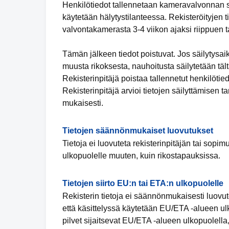
Henkilötiedot tallennetaan kameravalvonnan 
käytetään hälytystilanteessa. Rekisteröityjen t
valvontakamerasta 3-4 viikon ajaksi riippuen t
Tämän jälkeen tiedot poistuvat. Jos säilytysai
muusta rikoksesta, nauhoitusta säilytetään tält
Rekisterinpitäjä poistaa tallennetut henkilötiedo
Rekisterinpitäjä arvioi tietojen säilyttämisen 
mukaisesti.
Tietojen säännönmukaiset luovutukset
Tietoja ei luovuteta rekisterinpitäjän tai sopi
ulkopuolelle muuten, kuin rikostapauksissa.
Tietojen siirto EU:n tai ETA:n ulkopuolelle
Rekisterin tietoja ei säännönmukaisesti luovut
että käsittelyssä käytetään EU/ETA -alueen ulko
pilvet sijaitsevat EU/ETA -alueen ulkopuolella,