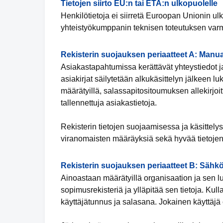
Tietojen siirto EU:n tai ETA:n ulkopuolelle
Henkilötietoja ei siirretä Euroopan Unionin ulko
yhteistyökumppanin teknisen toteutuksen varmi
Rekisterin suojauksen periaatteet A: Manua
Asiakastapahtumissa kerättävät yhteystiedot ja
asiakirjat säilytetään alkukäsittelyn jälkeen luk
määrätyillä, salassapitositoumuksen allekirjoit
tallennettuja asiakastietoja.
Rekisterin tietojen suojaamisessa ja käsittely
viranomaisten määräyksiä sekä hyvää tietojen
Rekisterin suojauksen periaatteet B: Sähkö
Ainoastaan määrätyillä organisaation ja sen lu
sopimusrekisteriä ja ylläpitää sen tietoja. Kul
käyttäjätunnus ja salasana. Jokainen käyttäjä 