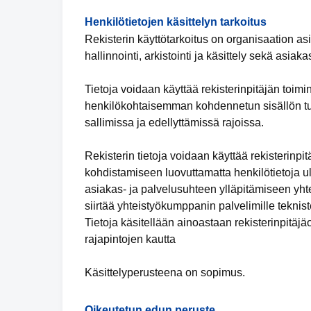
Henkilötietojen käsittelyn tarkoitus
Rekisterin käyttötarkoitus on organisaation a
hallinnointi, arkistointi ja käsittely sekä asia
Tietoja voidaan käyttää rekisterinpitäjän toimin
henkilökohtaisemman kohdennetun sisällön tuot
sallimissa ja edellyttämissä rajoissa.
Rekisterin tietoja voidaan käyttää rekisterinp
kohdistamiseen luovuttamatta henkilötietoja ul
asiakas- ja palvelusuhteen ylläpitämiseen yhte
siirtää yhteistyökumppanin palvelimille teknis
Tietoja käsitellään ainoastaan rekisterinpitäj
rajapintojen kautta
Käsittelyperusteena on sopimus.
Oikeutetun edun peruste