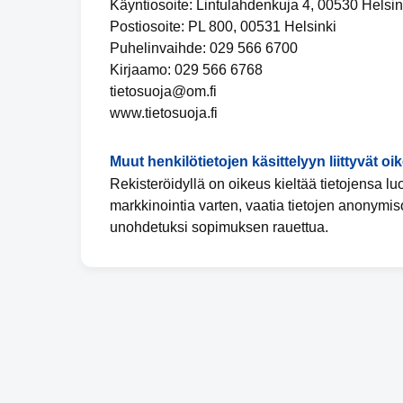
Käyntiosoite: Lintulahdenkuja 4, 00530 Helsin
Postiosoite: PL 800, 00531 Helsinki
Puhelinvaihde: 029 566 6700
Kirjaamo: 029 566 6768
tietosuoja@om.fi
www.tietosuoja.fi
Muut henkilötietojen käsittelyyn liittyvät oi
Rekisteröidyllä on oikeus kieltää tietojensa l
markkinointia varten, vaatia tietojen anonymis
unohdetuksi sopimuksen rauettua.