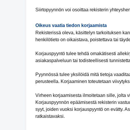
Siirtopyynnön voi osoittaa rekisterin yhteyshen
Oikeus vaatia tiedon korjaamista
Rekisterissä oleva, käsittelyn tarkoituksen kan
henkilötieto on oikaistava, poistettava tai täy
Korjauspyyntö tulee tehdä omakätisesti allekirjo
asiakaspalveluun tai todisteellisesti tunnistet
Pyynnössä tulee yksilöidä mitä tietoja vaaditaa
perusteella. Korjaaminen toteutetaan viivytyks
Virheen korjaamisesta ilmoitetaan sille, jolta vi
Korjauspyynnön epäämisestä rekisterin vastuuh
syyt, joiden vuoksi korjauspyyntö on evätty. 
ratkaistavaksi.