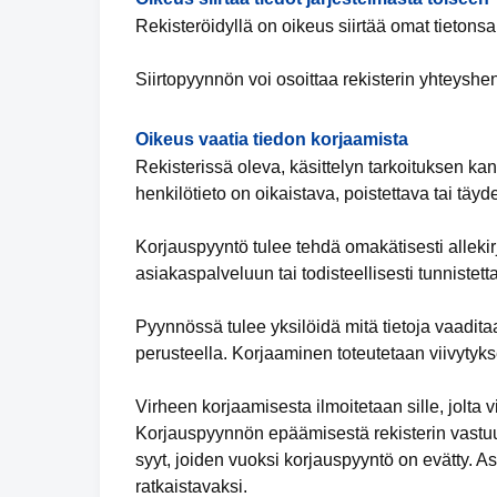
Rekisteröidyllä on oikeus siirtää omat tietonsa
Siirtopyynnön voi osoittaa rekisterin yhteyshen
Oikeus vaatia tiedon korjaamista
Rekisterissä oleva, käsittelyn tarkoituksen kan
henkilötieto on oikaistava, poistettava tai täy
Korjauspyyntö tulee tehdä omakätisesti allekirjo
asiakaspalveluun tai todisteellisesti tunnistet
Pyynnössä tulee yksilöidä mitä tietoja vaaditaa
perusteella. Korjaaminen toteutetaan viivytyks
Virheen korjaamisesta ilmoitetaan sille, jolta vi
Korjauspyynnön epäämisestä rekisterin vastuuh
syyt, joiden vuoksi korjauspyyntö on evätty. 
ratkaistavaksi.