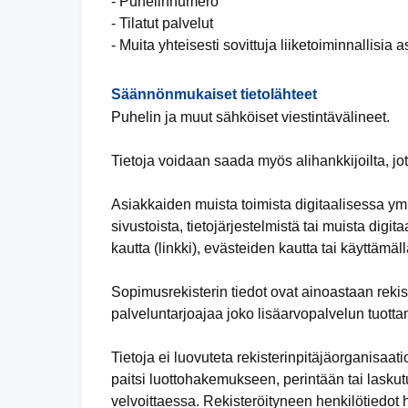
- Puhelinnumero
- Tilatut palvelut
- Muita yhteisesti sovittuja liiketoiminnallisia a
Säännönmukaiset tietolähteet
Puhelin ja muut sähköiset viestintävälineet.
Tietoja voidaan saada myös alihankkijoilta, jot
Asiakkaiden muista toimista digitaalisessa y
sivustoista, tietojärjestelmistä tai muista digit
kautta (linkki), evästeiden kautta tai käyttämäl
Sopimusrekisterin tiedot ovat ainoastaan rekist
palveluntarjoajaa joko lisäarvopalvelun tuotta
Tietoja ei luovuteta rekisterinpitäjäorganisaa
paitsi luottohakemukseen, perintään tai lasku
velvoittaessa. Rekisteröityneen henkilötiedot 