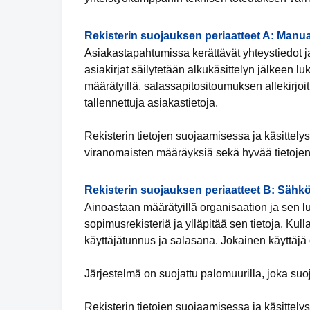
Rekisterin suojauksen periaatteet A: Manua
Asiakastapahtumissa kerättävät yhteystiedot ja
asiakirjat säilytetään alkukäsittelyn jälkeen luk
määrätyillä, salassapitositoumuksen allekirjoit
tallennettuja asiakastietoja.
Rekisterin tietojen suojaamisessa ja käsittely
viranomaisten määräyksiä sekä hyvää tietojen
Rekisterin suojauksen periaatteet B: Sähkö
Ainoastaan määrätyillä organisaation ja sen lu
sopimusrekisteriä ja ylläpitää sen tietoja. Kul
käyttäjätunnus ja salasana. Jokainen käyttäjä 
Järjestelmä on suojattu palomuurilla, joka suo
Rekisterin tietojen suojaamisessa ja käsittely