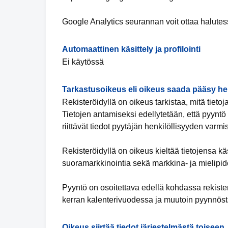
Google Analytics seurannan voit ottaa halutes
Automaattinen käsittely ja profilointi
Ei käytössä
Tarkastusoikeus eli oikeus saada pääsy hen
Rekisteröidyllä on oikeus tarkistaa, mitä tietoj
Tietojen antamiseksi edellytetään, että pyyntö 
riittävät tiedot pyytäjän henkilöllisyyden varmi
Rekisteröidyllä on oikeus kieltää tietojensa k
suoramarkkinointia sekä markkina- ja mielipide
Pyyntö on osoitettava edellä kohdassa rekiste
kerran kalenterivuodessa ja muutoin pyynnöstä
Oikeus siirtää tiedot järjestelmästä toiseen