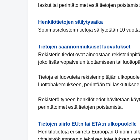
laskut tai perintätoimet estä tietojen poistamist
Henkilötietojen säilytysaika
Sopimusrekisterin tietoja säilytetään 10 vuot
Tietojen säännönmukaiset luovutukset
Rekisterin tiedot ovat ainoastaan rekisterinpit
joko lisäarvopalvelun tuottamiseen tai luottop
Tietoja ei luovuteta rekisterinpitäjän ulkopuol
luottohakemukseen, perintään tai laskutukseen
Rekisteröityneen henkilötiedot hävitetään käyt
perintätoimet estä tietojen poistamista.
Tietojen siirto EU:n tai ETA:n ulkopuolelle
Henkilötietoja ei siirretä Euroopan Unionin ulko
yhteistyökumppanin teknisen toteutuksen varmi