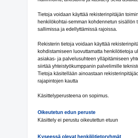
Tietoja voidaan käyttää rekisterinpitäjän toimin
henkilökohtai-semman kohdennetun sisällön tuo
sallimissa ja edellyttämissä rajoissa.
Rekisterin tietoja voidaan käyttää rekisterinp
kohdistamiseen luovuttamatta henkilötietoja ul
asiakas- ja palvelusuhteen ylläpitämiseen yhte
siirtää yhteistyökumppanin palvelimille teknis
Tietoja käsitellään ainoastaan rekisterinpitäj
rajapintojen kautta
Käsittelyperusteena on sopimus.
Oikeutetun edun peruste
Käsittely ei perustu oikeutettun etuun
Kyseessä olevat henkilötietoryhmät