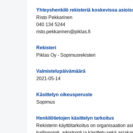
Yhteyshenkilö rekisteriä koskevissa asiois
Risto Pekkarinen
040 134 5244
risto.pekkarinen@piklas.fi
Rekisteri
Piklas Oy - Sopimusrekisteri
Valmistelupäivämäärä
2021-05-14
Käsittelyn oikeusperuste
Sopimus
Henkilötietojen käsittelyn tarkoitus
Rekisterin käyttötarkoitus on organisaation a
hallinnointi, arkistointi ja käsittely sekä asia