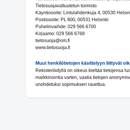
Tietosuojavaltuutetun toimisto
Käyntiosoite: Lintulahdenkuja 4, 00530 Helsin
Postiosoite: PL 800, 00531 Helsinki
Puhelinvaihde: 029 566 6700
Kirjaamo: 029 566 6768
tietosuoja@om.fi
www.tietosuoja.fi
Muut henkilötietojen käsittelyyn liittyvät oi
Rekisteröidyllä on oikeus kieltää tietojensa l
markkinointia varten, vaatia tietojen anonymis
unohdetuksi sopimuksen rauettua.