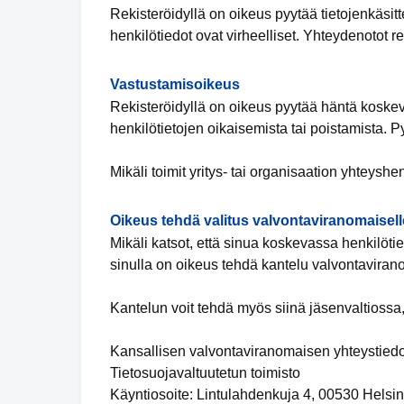
Rekisteröidyllä on oikeus pyytää tietojenkäsitte
henkilötiedot ovat virheelliset. Yhteydenotot re
Vastustamisoikeus
Rekisteröidyllä on oikeus pyytää häntä koskevi
henkilötietojen oikaisemista tai poistamista. P
Mikäli toimit yritys- tai organisaation yhteyshe
Oikeus tehdä valitus valvontaviranomaisell
Mikäli katsot, että sinua koskevassa henkilötiet
sinulla on oikeus tehdä kantelu valvontaviran
Kantelun voit tehdä myös siinä jäsenvaltiossa,
Kansallisen valvontaviranomaisen yhteystiedo
Tietosuojavaltuutetun toimisto
Käyntiosoite: Lintulahdenkuja 4, 00530 Helsin