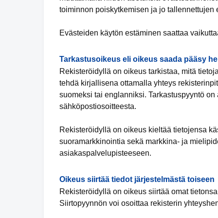
toiminnon poiskytkemisen ja jo tallennettujen
Evästeiden käytön estäminen saattaa vaikuttaa
Tarkastusoikeus eli oikeus saada pääsy hen
Rekisteröidyllä on oikeus tarkistaa, mitä tieto
tehdä kirjallisena ottamalla yhteys rekisterinp
suomeksi tai englanniksi. Tarkastuspyyntö on all
sähköpostiosoitteesta.
Rekisteröidyllä on oikeus kieltää tietojensa k
suoramarkkinointia sekä markkina- ja mielipide
asiakaspalvelupisteeseen.
Oikeus siirtää tiedot järjestelmästä toiseen
Rekisteröidyllä on oikeus siirtää omat tietonsa
Siirtopyynnön voi osoittaa rekisterin yhteyshen