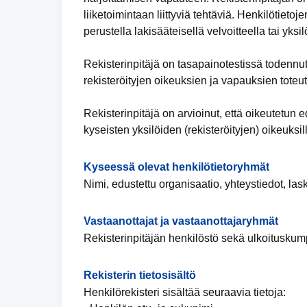
liiketoimintaan liittyviä tehtäviä. Henkilötieto
perustella lakisääteisellä velvoitteella tai yk
Rekisterinpitäjä on tasapainotestissä todennu
rekisteröityjen oikeuksien ja vapauksien toteu
Rekisterinpitäjä on arvioinut, että oikeutetu
kyseisten yksilöiden (rekisteröityjen) oikeuksil
Kyseessä olevat henkilötietoryhmät
Nimi, edustettu organisaatio, yhteystiedot, las
Vastaanottajat ja vastaanottajaryhmät
Rekisterinpitäjän henkilöstö sekä ulkoituskump
Rekisterin tietosisältö
Henkilörekisteri sisältää seuraavia tietoja: