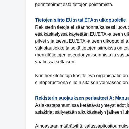
perintätoimet estä tietojen poistamista.
Tietojen siirto EU:n tai ETA:n ulkopuolelle
Rekisterin tietoja ei säännönmukaisesti luovut
että käsittelyssä käytetään EU/ETA -alueen ulko
pilvet sijaitsevat EU/ETA -alueen ulkopuolella,
vakiolausekkeita sekä tietojen siirroissa on tot
(henkilötietojen pseudonymisoinnista ja vastaa
vaatiessa sellaisen.
Kun henkilötietoja käsittelevä organisaatio 
siirtoperusteena silloin sitä sen voimassaolon
Rekisterin suojauksen periaatteet A: Manua
Asiakastapahtumissa kerättävät yhteystiedot ja
asiakirjat säilytetään alkukäsittelyn jälkeen luk
Ainoastaan määrätyillä, salassapitositoumuksen 