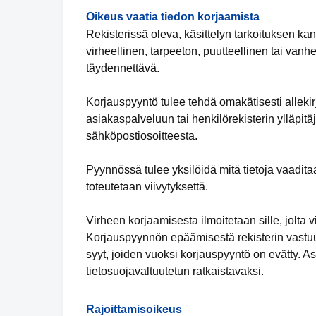
Oikeus vaatia tiedon korjaamista
Rekisterissä oleva, käsittelyn tarkoituksen ka
virheellinen, tarpeeton, puutteellinen tai vanhe
täydennettävä.
Korjauspyyntö tulee tehdä omakätisesti allekirj
asiakaspalveluun tai henkilörekisterin ylläpitäjä
sähköpostiosoitteesta.
Pyynnössä tulee yksilöidä mitä tietoja vaadita
toteutetaan viivytyksettä.
Virheen korjaamisesta ilmoitetaan sille, jolta vi
Korjauspyynnön epäämisestä rekisterin vastuuh
syyt, joiden vuoksi korjauspyyntö on evätty.
tietosuojavaltuutetun ratkaistavaksi.
Rajoittamisoikeus