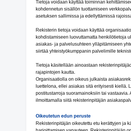
Tietoja voidaan käyttää toiminnan kehittämisee
kohdennetun sisällön tuottamiseen verkkopalve
asetuksen sallimissa ja edellyttämissä rajoiss
Rekisterin tietoja voidaan käyttää organisaat
kohdistamiseen luovuttamatta henkilötietoja ul
asiakas- ja palvelusuhteen ylläpitämiseen yhte
siirtää yhteistyökumppanin palvelimille teknis
Tietoja käsitellään ainoastaan rekisterinpitäj
rajapintojen kautta.
Organisaatiolla on oikeus julkaista asiakasrekis
luettelona, ellei asiakas sitä erityisesti kiellä
postitustarroja suoramainoksiin tai vastaavia.
ilmoittamalla siitä rekisterinpitäjän asiakaspal
Oikeutetun edun peruste
Rekisterinpitäjän oikeutettu etu kerättyjen ja 
harjoittamisen vapauteen. Rekisterinpitäjän on