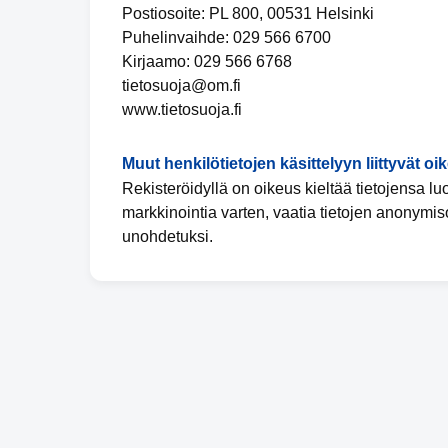
Postiosoite: PL 800, 00531 Helsinki
Puhelinvaihde: 029 566 6700
Kirjaamo: 029 566 6768
tietosuoja@om.fi
www.tietosuoja.fi
Muut henkilötietojen käsittelyyn liittyvät oi
Rekisteröidyllä on oikeus kieltää tietojensa l
markkinointia varten, vaatia tietojen anonymis
unohdetuksi.