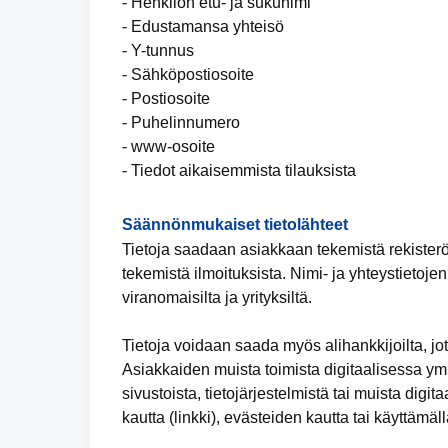
- Henkilön etu- ja sukunimi
- Edustamansa yhteisö
- Y-tunnus
- Sähköpostiosoite
- Postiosoite
- Puhelinnumero
- www-osoite
- Tiedot aikaisemmista tilauksista
Säännönmukaiset tietolähteet
Tietoja saadaan asiakkaan tekemistä rekister
tekemistä ilmoituksista. Nimi- ja yhteystietoje
viranomaisilta ja yrityksiltä.
Tietoja voidaan saada myös alihankkijoilta, jot
Asiakkaiden muista toimista digitaalisessa y
sivustoista, tietojärjestelmistä tai muista digit
kautta (linkki), evästeiden kautta tai käyttämäl